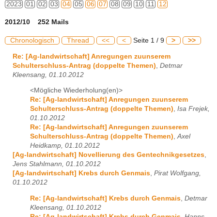
2023
01
02
03
04
05
06
07
08
09
10
11
12
2012/10 252 Mails
Chronologisch
Thread
<<
<
Seite 1 / 9
>
>>
Re: [Ag-landwirtschaft] Anregungen zuunserem
Schulterschluss-Antrag (doppelte Themen)
,
Detmar
Kleensang, 01.10.2012
<Mögliche Wiederholung(en)>
Re: [Ag-landwirtschaft] Anregungen zuunserem
Schulterschluss-Antrag (doppelte Themen)
,
Isa Frejek,
01.10.2012
Re: [Ag-landwirtschaft] Anregungen zuunserem
Schulterschluss-Antrag (doppelte Themen)
,
Axel
Heidkamp, 01.10.2012
[Ag-landwirtschaft] Novellierung des Gentechnikgesetzes
,
Jens Stahlmann, 01.10.2012
[Ag-landwirtschaft] Krebs durch Genmais
,
Pirat Wolfgang,
01.10.2012
Re: [Ag-landwirtschaft] Krebs durch Genmais
,
Detmar
Kleensang, 01.10.2012
Re: [Ag-landwirtschaft] Krebs durch Genmais
,
Hanns-