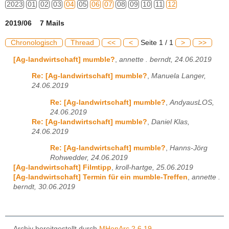
2023
01
02
03
04
05
06
07
08
09
10
11
12
2019/06 7 Mails
Chronologisch
Thread
<<
<
Seite 1 / 1
>
>>
[Ag-landwirtschaft] mumble?
,
annette . berndt, 24.06.2019
Re: [Ag-landwirtschaft] mumble?
,
Manuela Langer,
24.06.2019
Re: [Ag-landwirtschaft] mumble?
,
AndyausLOS,
24.06.2019
Re: [Ag-landwirtschaft] mumble?
,
Daniel Klas,
24.06.2019
Re: [Ag-landwirtschaft] mumble?
,
Hanns-Jörg
Rohwedder, 24.06.2019
[Ag-landwirtschaft] Filmtipp
,
kroll-hartge, 25.06.2019
[Ag-landwirtschaft] Termin für ein mumble-Treffen
,
annette .
berndt, 30.06.2019
Archiv bereitgestellt durch
MHonArc 2.6.19
.