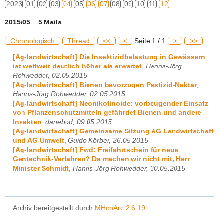
2023
01
02
03
04
05
06
07
08
09
10
11
12
2015/05 5 Mails
Chronologisch
Thread
<<
<
Seite 1 / 1
>
>>
[Ag-landwirtschaft] Die Insektizidbelastung in Gewässern
ist weltweit deutlich höher als erwartet
,
Hanns-Jörg
Rohwedder, 02.05.2015
[Ag-landwirtschaft] Bienen bevorzugen Pestizid-Nektar
,
Hanns-Jörg Rohwedder, 02.05.2015
[Ag-landwirtschaft] Neonikotinoide: vorbeugender Einsatz
von Pflanzenschutzmitteln gefährdet Bienen und andere
Insekten
,
danebod, 09.05.2015
[Ag-landwirtschaft] Gemeinsame Sitzung AG Landwirtschaft
und AG Umwelt
,
Guido Körber, 26.05.2015
[Ag-landwirtschaft] Fwd: Freifahrtschein für neue
Gentechnik-Verfahren? Da machen wir nicht mit, Herr
Minister Schmidt
,
Hanns-Jörg Rohwedder, 30.05.2015
Archiv bereitgestellt durch
MHonArc 2.6.19
.