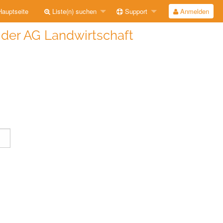
auptseite
Liste(n) suchen
Support
Anmelden
e der AG Landwirtschaft