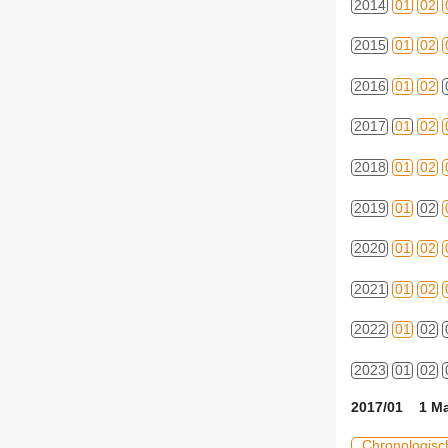
2014
01
02
2015
01
02
2016
01
02
2017
01
02
2018
01
02
2019
01
02
2020
01
02
2021
01
02
2022
01
02
2023
01
02
2017/01 1 Ma
Chronologisc