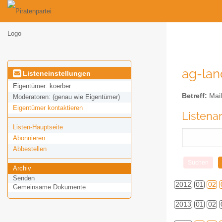
ag-land
Listeneinstellungen
Eigentümer:
koerber
Betreff:
Mail
Moderatoren:
(genau wie Eigentümer)
Eigentümer kontaktieren
Listena
Listen-Hauptseite
Abonnieren
Abbestellen
Archiv
Senden
2012
01
02
Gemeinsame Dokumente
2013
01
02