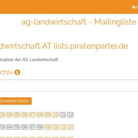
H
ag-landwirtschaft - Mailinglist
wirtschaft AT lists.piratenpartei.de
ingliste der AG Landwirtschaft
rchiv
03
04
05
06
07
08
09
10
11
12
03
04
05
06
07
08
09
10
11
12