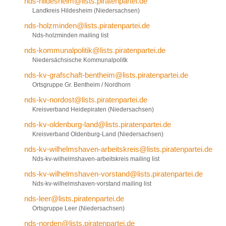
nds-hildesheim@lists.piratenpartei.de
Landkreis Hildesheim (Niedersachsen)
nds-holzminden@lists.piratenpartei.de
Nds-holzminden mailing list
nds-kommunalpolitik@lists.piratenpartei.de
Niedersächsische Kommunalpolitk
nds-kv-grafschaft-bentheim@lists.piratenpartei.de
Ortsgruppe Gr. Bentheim / Nordhorn
nds-kv-nordost@lists.piratenpartei.de
Kreisverband Heidepiraten (Niedersachsen)
nds-kv-oldenburg-land@lists.piratenpartei.de
Kreisverband Oldenburg-Land (Niedersachsen)
nds-kv-wilhelmshaven-arbeitskreis@lists.piratenpartei.de
Nds-kv-wilhelmshaven-arbeitskreis mailing list
nds-kv-wilhelmshaven-vorstand@lists.piratenpartei.de
Nds-kv-wilhelmshaven-vorstand mailing list
nds-leer@lists.piratenpartei.de
Ortsgruppe Leer (Niedersachsen)
nds-norden@lists.piratenpartei.de