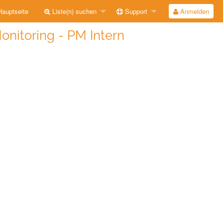
auptseite
Liste(n) suchen
Support
Anmelden
onitoring - PM Intern