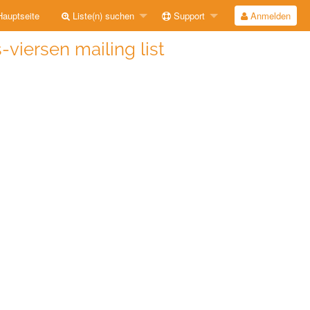
auptseite
Liste(n) suchen
Support
Anmelden
-viersen mailing list