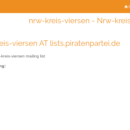
H
nrw-kreis-viersen - Nrw-kreis
is-viersen AT lists.piratenpartei.de
kreis-viersen mailing list
ng: