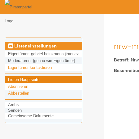
nrw-me
Listeneinstellungen
Eigentümer:
gabriel.heinzmann-jimenez
Betreff:
Nrw-
Moderatoren:
(genau wie Eigentümer)
Eigentümer kontaktieren
Beschreibu
Listen-Hauptseite
Abonnieren
Abbestellen
Archiv
Senden
Gemeinsame Dokumente