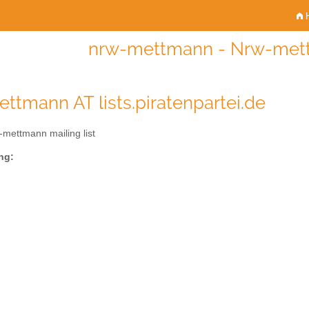
H
nrw-mettmann - Nrw-mettm
ttmann AT lists.piratenpartei.de
mettmann mailing list
ng: