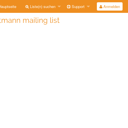
auptseite
Liste(n) suchen
Support
Anmelden
ann mailing list