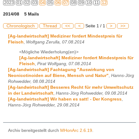
2023
01
02
03
04
05
06
07
08
09
10
11
12
2014/08 5 Mails
Chronologisch
Thread
<<
<
Seite 1 / 1
>
>>
[Ag-landwirtschaft] Mediziner fordert Mindestpreis für
Fleisch
,
Wolfgang Zerulla, 07.08.2014
<Mögliche Wiederholung(en)>
[Ag-landwirtschaft] Mediziner fordert Mindestpreis für
Fleisch
,
Pirat Wolfgang, 07.08.2014
[Ag-landwirtschaft] Fachtagung "Auswirkung von
Neonicotinoiden auf Biene, Mensch und Natur"
,
Hanns-Jörg
Rohwedder, 08.08.2014
[Ag-landwirtschaft] Besseres Recht für mehr Umweltschutz
in der Landwirtschaft
,
Hanns-Jörg Rohwedder, 09.08.2014
[Ag-landwirtschaft] Wir haben es satt! - Der Kongress
,
Hanns-Jörg Rohwedder, 29.08.2014
Archiv bereitgestellt durch
MHonArc 2.6.19
.