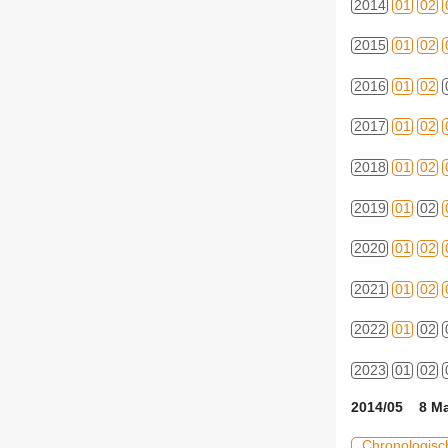
2014
01
02
2015
01
02
2016
01
02
2017
01
02
2018
01
02
2019
01
02
2020
01
02
2021
01
02
2022
01
02
2023
01
02
2014/05 8 Ma
Chronologisc