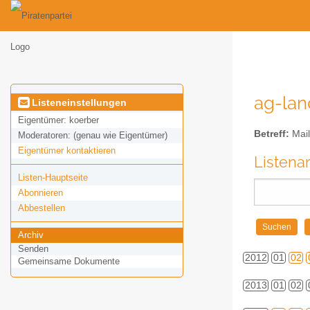
ag-land
Listeneinstellungen
Eigentümer:
koerber
Betreff:
Mail
Moderatoren:
(genau wie Eigentümer)
Eigentümer kontaktieren
Listena
Listen-Hauptseite
Abonnieren
Abbestellen
Archiv
Senden
2012
01
02
Gemeinsame Dokumente
2013
01
02