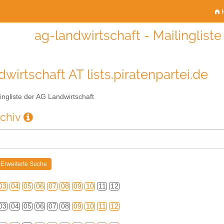
H
ag-landwirtschaft - Mailinglist
wirtschaft AT lists.piratenpartei.de
ingliste der AG Landwirtschaft
rchiv
03
04
05
06
07
08
09
10
11
12
03
04
05
06
07
08
09
10
11
12