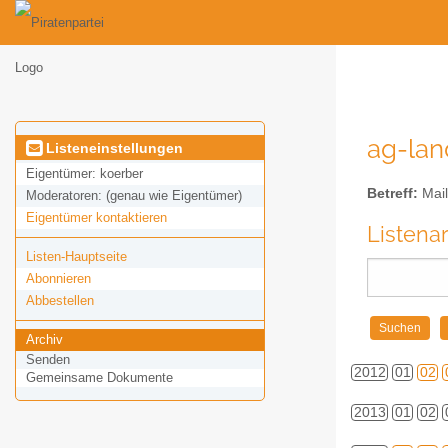
ag-land
Listeneinstellungen
Eigentümer:
koerber
Betreff:
Mail
Moderatoren:
(genau wie Eigentümer)
Eigentümer kontaktieren
Listena
Listen-Hauptseite
Abonnieren
Abbestellen
Archiv
Senden
2012
01
02
Gemeinsame Dokumente
2013
01
02