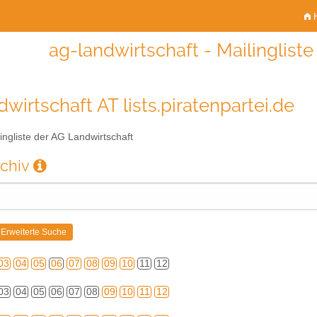
H
ag-landwirtschaft - Mailinglist
wirtschaft AT lists.piratenpartei.de
ingliste der AG Landwirtschaft
rchiv
03
04
05
06
07
08
09
10
11
12
03
04
05
06
07
08
09
10
11
12