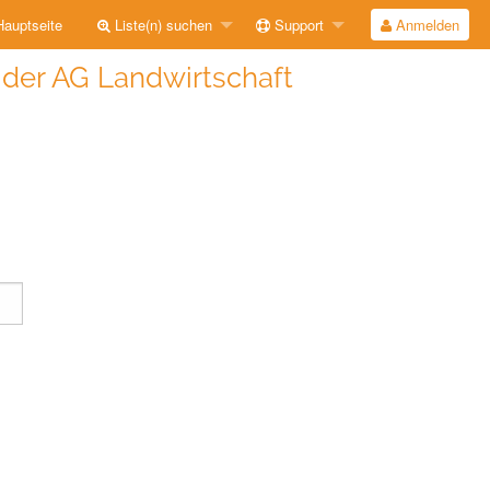
auptseite
Liste(n) suchen
Support
Anmelden
e der AG Landwirtschaft