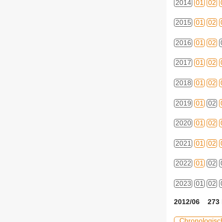
2014
01
02
2015
01
02
2016
01
02
2017
01
02
2018
01
02
2019
01
02
2020
01
02
2021
01
02
2022
01
02
2023
01
02
2012/06 273 
Chronologisc