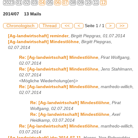
2023
01
02
03
04
05
06
07
08
09
10
11
12
2014/07 13 Mails
Chronologisch
Thread
<<
<
Seite 1 / 1
>
>>
[Ag-landwirtschaft] reminder
,
Birgitt Piepgras, 01.07.2014
[Ag-landwirtschaft] Mindestlöhne
,
Birgitt Piepgras,
02.07.2014
Re: [Ag-landwirtschaft] Mindestlöhne
,
Pirat Wolfgang,
02.07.2014
Re: [Ag-landwirtschaft] Mindestlöhne
,
Jens Stahlmann,
02.07.2014
<Mögliche Wiederholung(en)>
Re: [Ag-landwirtschaft] Mindestlöhne
,
manfredo-willich,
02.07.2014
Re: [Ag-landwirtschaft] Mindestlöhne
,
Pirat
Wolfgang, 02.07.2014
Re: [Ag-landwirtschaft] Mindestlöhne
,
Axel
Heidkamp, 03.07.2014
Re: [Ag-landwirtschaft] Mindestlöhne
,
manfredo-willich,
03.07.2014
[Ag-landwirtschaft] idw 2014-07-11
,
Hanns-Jörg Rohwedder,