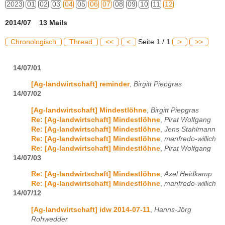
2023
01
02
03
04
05
06
07
08
09
10
11
12
2014/07 13 Mails
Chronologisch
Thread
<<
<
Seite 1 / 1
>
>>
14/07/01
[Ag-landwirtschaft] reminder
,
Birgitt Piepgras
14/07/02
[Ag-landwirtschaft] Mindestlöhne
,
Birgitt Piepgras
Re: [Ag-landwirtschaft] Mindestlöhne
,
Pirat Wolfgang
Re: [Ag-landwirtschaft] Mindestlöhne
,
Jens Stahlmann
Re: [Ag-landwirtschaft] Mindestlöhne
,
manfredo-willich
Re: [Ag-landwirtschaft] Mindestlöhne
,
Pirat Wolfgang
14/07/03
Re: [Ag-landwirtschaft] Mindestlöhne
,
Axel Heidkamp
Re: [Ag-landwirtschaft] Mindestlöhne
,
manfredo-willich
14/07/12
[Ag-landwirtschaft] idw 2014-07-11
,
Hanns-Jörg
Rohwedder