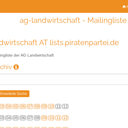
H
ag-landwirtschaft - Mailinglist
wirtschaft AT lists.piratenpartei.de
ingliste der AG Landwirtschaft
rchiv
03
04
05
06
07
08
09
10
11
12
03
04
05
06
07
08
09
10
11
12