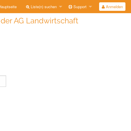
auptseite
Liste(n) suchen
Support
Anmelden
e der AG Landwirtschaft