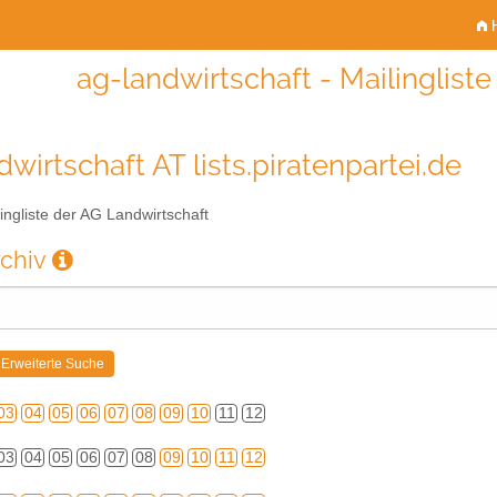
H
ag-landwirtschaft - Mailinglist
wirtschaft AT lists.piratenpartei.de
ingliste der AG Landwirtschaft
rchiv
03
04
05
06
07
08
09
10
11
12
03
04
05
06
07
08
09
10
11
12