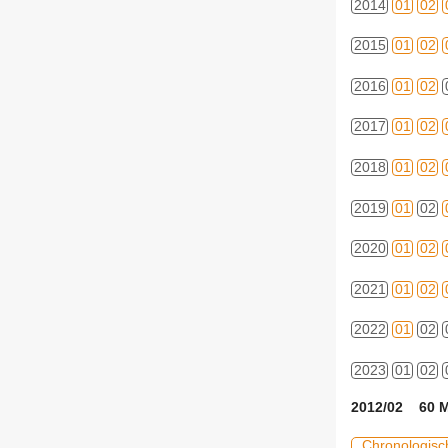
2014
01
02
2015
01
02
2016
01
02
2017
01
02
2018
01
02
2019
01
02
2020
01
02
2021
01
02
2022
01
02
2023
01
02
2012/02 60 M
Chronologisc