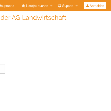
auptseite
Liste(n) suchen
Support
Anmelden
e der AG Landwirtschaft