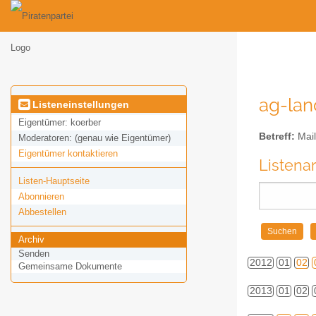
ag-land
Listeneinstellungen
Eigentümer:
koerber
Betreff:
Mail
Moderatoren:
(genau wie Eigentümer)
Eigentümer kontaktieren
Listena
Listen-Hauptseite
Abonnieren
Abbestellen
Archiv
Senden
2012
01
02
Gemeinsame Dokumente
2013
01
02