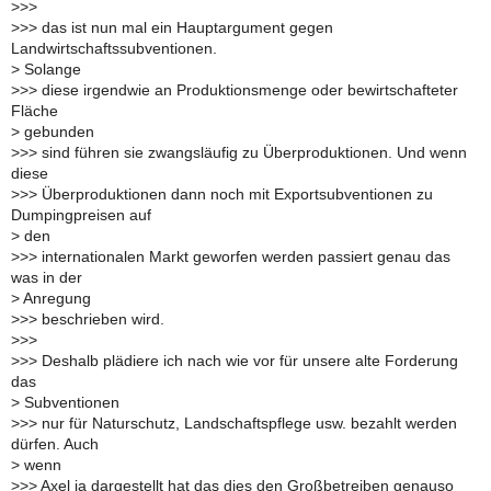
>
>>
>
>> das ist nun mal ein Hauptargument gegen
Landwirtschaftssubventionen.
>
Solange
>
>> diese irgendwie an Produktionsmenge oder bewirtschafteter
Fläche
>
gebunden
>
>> sind führen sie zwangsläufig zu Überproduktionen. Und wenn
diese
>
>> Überproduktionen dann noch mit Exportsubventionen zu
Dumpingpreisen auf
>
den
>
>> internationalen Markt geworfen werden passiert genau das
was in der
>
Anregung
>
>> beschrieben wird.
>
>>
>
>> Deshalb plädiere ich nach wie vor für unsere alte Forderung
das
>
Subventionen
>
>> nur für Naturschutz, Landschaftspflege usw. bezahlt werden
dürfen. Auch
>
wenn
>
>> Axel ja dargestellt hat das dies den Großbetreiben genauso