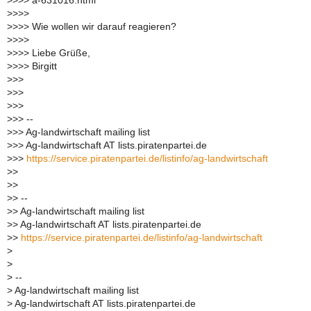
>
>>> a-631016.html*
>
>>>
>
>>> Wie wollen wir darauf reagieren?
>
>>>
>
>>> Liebe Grüße,
>
>>> Birgitt
>
>>
>
>>
>
>>
>
>> --
>
>> Ag-landwirtschaft mailing list
>
>> Ag-landwirtschaft AT lists.piratenpartei.de
>
>>
https://service.piratenpartei.de/listinfo/ag-landwirtschaft
>
>
>
>
>
> --
>
> Ag-landwirtschaft mailing list
>
> Ag-landwirtschaft AT lists.piratenpartei.de
>
>
https://service.piratenpartei.de/listinfo/ag-landwirtschaft
>
>
>
--
>
Ag-landwirtschaft mailing list
>
Ag-landwirtschaft AT lists.piratenpartei.de