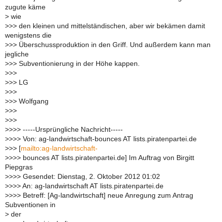
zugute käme
>
wie
>
>> den kleinen und mittelständischen, aber wir bekämen damit
wenigstens die
>
>> Überschussproduktion in den Griff. Und außerdem kann man
jegliche
>
>> Subventionierung in der Höhe kappen.
>
>>
>
>> LG
>
>>
>
>> Wolfgang
>
>>
>
>>
>
>>> -----Ursprüngliche Nachricht-----
>
>>> Von: ag-landwirtschaft-bounces AT lists.piratenpartei.de
>
>> [
mailto:ag-landwirtschaft-
>
>>> bounces AT lists.piratenpartei.de] Im Auftrag von Birgitt
Piepgras
>
>>> Gesendet: Dienstag, 2. Oktober 2012 01:02
>
>>> An: ag-landwirtschaft AT lists.piratenpartei.de
>
>>> Betreff: [Ag-landwirtschaft] neue Anregung zum Antrag
Subventionen in
>
der