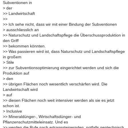
Subventionen in
>
der
>
> Landwirtschaft
>
>
>
> Ich sehe nicht, dass wir mit einer Bindung der Subventionen
>
ausschliesslich an
>
> Naturschutz und Landschaftspflege die Überschussproduktion in
den Griff
>
> bekommen könnten.
>
> Was passieren wird ist, dass Naturschutz und Landschaftspflege
in großem
>
Stile
>
> zur Subventionsoptimierung eingerichtet werden und sich die
Produktion auf
>
den
>
> übrigen Flächen noch wesentlich verschärfen wird. Die
Landwirtschaft wird
>
auf
>
> diesen Flächen noch weit intensiver werden als sie es jetzt
schon ist.
>
Inclusive
>
> Mineraldünger-, Wirtschaftsdünger- und
Pflanzenschutzmitteleinsatz. Und es
>
> werden die Rufe nach ertragssteigernden, notfalls gentechnisch