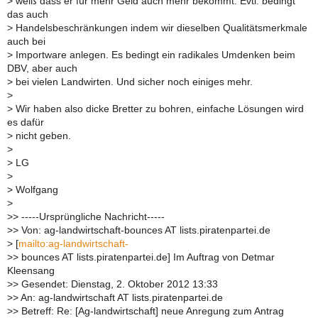
>
weiß dass er für mehr Geld auch mehr bekommt. Evtl. bedingt
das auch
>
Handelsbeschränkungen indem wir dieselben Qualitätsmerkmale
auch bei
>
Importware anlegen. Es bedingt ein radikales Umdenken beim
DBV, aber auch
>
bei vielen Landwirten. Und sicher noch einiges mehr.
>
>
Wir haben also dicke Bretter zu bohren, einfache Lösungen wird
es dafür
>
nicht geben.
>
>
LG
>
>
Wolfgang
>
>
> -----Ursprüngliche Nachricht-----
>
> Von: ag-landwirtschaft-bounces AT lists.piratenpartei.de
>
[
mailto:ag-landwirtschaft-
>
> bounces AT lists.piratenpartei.de] Im Auftrag von Detmar
Kleensang
>
> Gesendet: Dienstag, 2. Oktober 2012 13:33
>
> An: ag-landwirtschaft AT lists.piratenpartei.de
>
> Betreff: Re: [Ag-landwirtschaft] neue Anregung zum Antrag