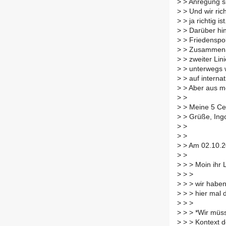
>
> Anregung si
>
> Und wir ric
>
> ja richtig ist
>
> Darüber hin
>
> Friedenspol
>
> Zusammenarb
>
> zweiter Lin
>
> unterwegs w
>
> auf interna
>
> Aber aus me
>
>
>
> Meine 5 Ce
>
> Grüße, Ing
>
>
>
>
>
> Am 02.10.20
>
>
>
> > Moin ihr 
>
> >
>
> > wir habe
>
> > hier mal 
>
> >
>
> > *Wir müss
>
> > Kontext d