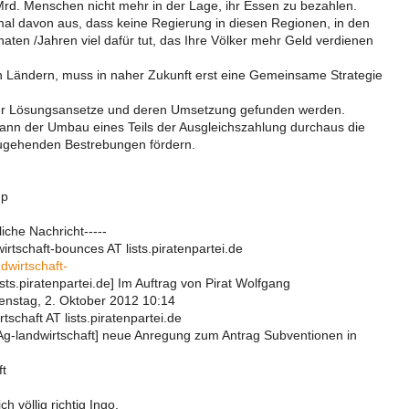
rd. Menschen nicht mehr in der Lage, ihr Essen zu bezahlen.
al davon aus, dass keine Regierung in diesen Regionen, in den
ten /Jahren viel dafür tut, das Ihre Völker mehr Geld verdienen
 Ländern, muss in naher Zukunft erst eine Gemeinsame Strategie
r Lösungsansetze und deren Umsetzung gefunden werden.
nn der Umbau eines Teils der Ausgleichszahlung durchaus die
ugehenden Bestrebungen fördern.
mp
iche Nachricht-----
rtschaft-bounces AT lists.piratenpartei.de
dwirtschaft-
sts.piratenpartei.de] Im Auftrag von Pirat Wolfgang
enstag, 2. Oktober 2012 10:14
tschaft AT lists.piratenpartei.de
[Ag-landwirtschaft] neue Anregung zum Antrag Subventionen in
ft
ch völlig richtig Ingo.