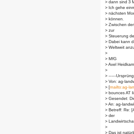
>
dann sind 3 M
>
Ich gehe einm
>
nächsten Mona
>
können.
>
Zwischen den
>
zur
>
Steuerung de
>
Dabei kann da
>
Weltweit anz
>
>
MfG
>
Axel Heidka
>
>
-----Ursprüngl
>
Von: ag-landwi
>
[
mailto:ag-lan
>
bounces AT li
>
Gesendet: Di
>
An: ag-landwir
>
Betreff: Re: 
>
der
>
Landwirtscha
>
>
Das ist natürli