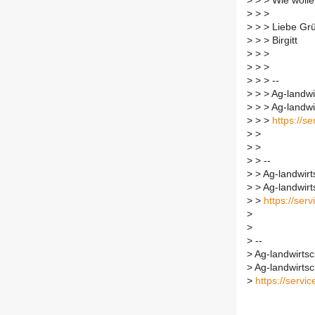
>
> > Wie wolle
>
> >
>
> > Liebe Gr
>
> > Birgitt
>
> >
>
> >
>
> > --
>
> > Ag-landwir
>
> > Ag-landwir
>
> >
https://se
>
>
>
>
>
> --
>
> Ag-landwirts
>
> Ag-landwirts
>
>
https://serv
>
>
>
--
>
Ag-landwirtsch
>
Ag-landwirtsch
>
https://servic