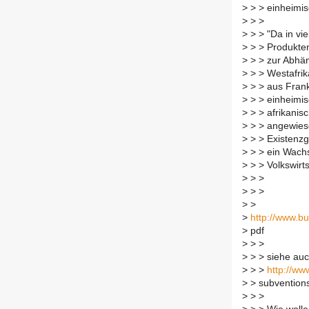
>
> > einheimis
>
> >
>
> > "Da in vi
>
> > Produkten
>
> > zur Abhä
>
> > Westafri
>
> > aus Frankr
>
> > einheimis
>
> > afrikanis
>
> > angewiese
>
> > Existenzg
>
> > ein Wachs
>
> > Volkswirts
>
> >
>
> >
>
>
>
http://www.b
>
pdf
>
> >
>
> > siehe auc
>
> >
http://ww
>
> subvention
>
> >