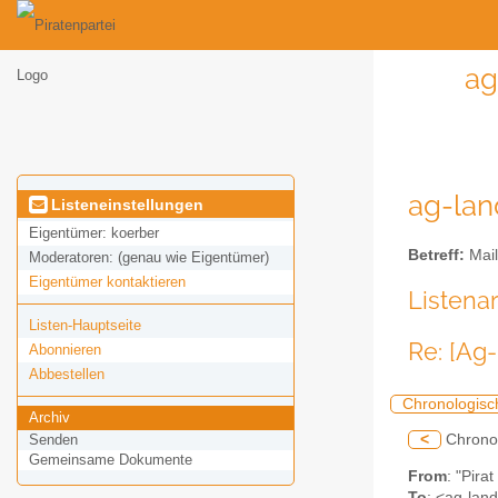
ag
ag-land
Listeneinstellungen
Eigentümer:
koerber
Betreff:
Mail
Moderatoren:
(genau wie Eigentümer)
Eigentümer kontaktieren
Listena
Listen-Hauptseite
Re: [Ag
Abonnieren
Abbestellen
Chronologisc
Archiv
<
Chrono
Senden
Gemeinsame Dokumente
From
: "Pira
To
: <ag-land