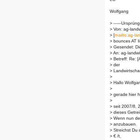
Wolfgang
>
-----Ursprüngl
>
Von: ag-landwi
>
[
mailto:ag-lan
>
bounces AT li
>
Gesendet: Die
>
An: ag-landwir
>
Betreff: Re: 
>
der
>
Landwirtscha
>
>
Hallo Wolfga
>
>
gerade hier h
>
>
seit 2007/8, 
>
dieses Getrei
>
Wenn nun der 
>
anzubauen.
>
Streichst Du 
>
€ /t,