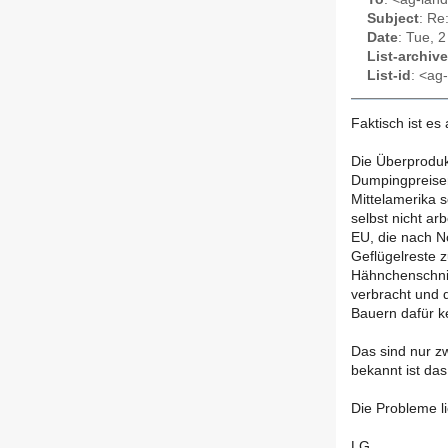
Subject
: Re
Date
: Tue, 
List-archive
List-id
: <ag-
Faktisch ist es
Die Überproduk
Dumpingpreisen
Mittelamerika 
selbst nicht ar
EU, die nach No
Geflügelreste 
Hähnchenschnit
verbracht und d
Bauern dafür k
Das sind nur z
bekannt ist das 
Die Probleme l
LG