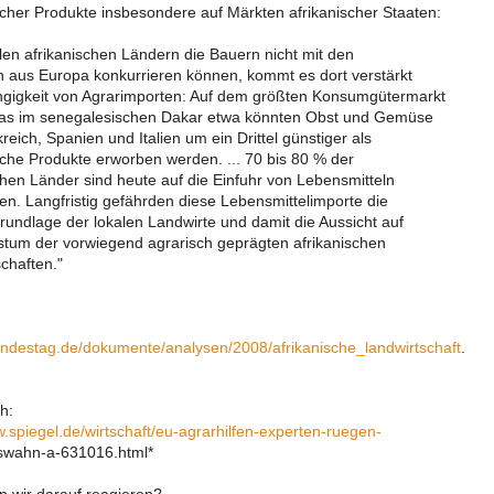
cher Produkte insbesondere auf Märkten afrikanischer Staaten:
elen afrikanischen Ländern die Bauern nicht mit den
 aus Europa konkurrieren können, kommt es dort verstärkt
ngigkeit von Agrarimporten: Auf dem größten Konsumgütermarkt
kas im senegalesischen Dakar etwa könnten Obst und Gemüse
eich, Spanien und Italien um ein Drittel günstiger als
che Produkte erworben werden. ... 70 bis 80 % der
chen Länder sind heute auf die Einfuhr von Lebensmitteln
n. Langfristig gefährden diese Lebensmittelimporte die
rundlage der lokalen Landwirte und damit die Aussicht auf
tum der vorwiegend agrarisch geprägten afrikanischen
chaften."
undestag.de/dokumente/analysen/2008/afrikanische_landwirtschaft
.
h:
w.spiegel.de/wirtschaft/eu-agrarhilfen-experten-ruegen-
swahn-a-631016.html*