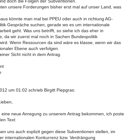
nd doch die Folgen der Subventionen.
hten unsere Forderungen bisher erst mal auf unser Land, was
.
aus könnte man mal bei PPEU oder auch in richtung AG-
itik Gespräche suchen, gerade wo es um internationale
eit geht. Was uns betrifft, so siehe ich das eher in
ie, da wir zuerst mal noch in Sachen Bundespolitik
ird. Wenn Ressourcen da sind wäre es klasse, wenn wir das
tionaler Ebene auch verfolgen.
iner Sicht nicht in dem Antrag.
nt
o
12 um 01:02 schrieb Birgitt Piepgras:
Lieben,
n eine neue Anregung zu unserem Antrag bekommen, ich poste
den Text:
en uns auch explizit gegen diese Subventionen stellen, im
er internationalen Konkurrenz bzw. Verdrängung