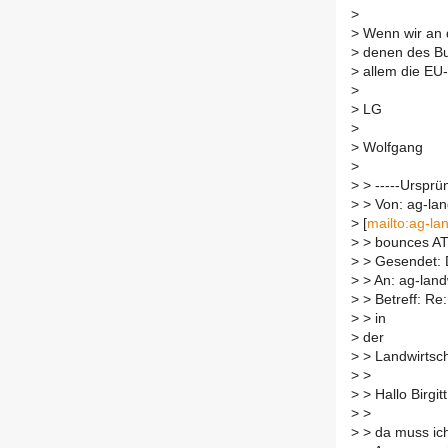
>
>
Wenn wir an d
>
denen des Bu
>
allem die EU
>
>
LG
>
>
Wolfgang
>
>
> -----Ursprün
>
> Von: ag-land
>
[
mailto:ag-lan
>
> bounces AT l
>
> Gesendet: D
>
> An: ag-landw
>
> Betreff: Re
>
> in
>
der
>
> Landwirtsch
>
>
>
> Hallo Birgitt
>
>
>
> da muss ich