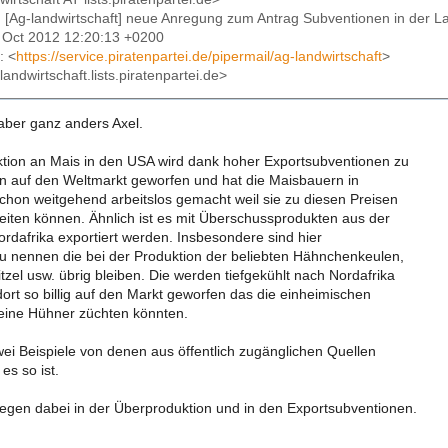
: [Ag-landwirtschaft] neue Anregung zum Antrag Subventionen in der La
2 Oct 2012 12:20:13 +0200
: <
https://service.piratenpartei.de/pipermail/ag-landwirtschaft
>
landwirtschaft.lists.piratenpartei.de>
 aber ganz anders Axel.
tion an Mais in den USA wird dank hoher Exportsubventionen zu
 auf den Weltmarkt geworfen und hat die Maisbauern in
schon weitgehend arbeitslos gemacht weil sie zu diesen Preisen
beiten können. Ähnlich ist es mit Überschussprodukten aus der
rdafrika exportiert werden. Insbesondere sind hier
zu nennen die bei der Produktion der beliebten Hähnchenkeulen,
zel usw. übrig bleiben. Die werden tiefgekühlt nach Nordafrika
ort so billig auf den Markt geworfen das die einheimischen
eine Hühner züchten könnten.
wei Beispiele von denen aus öffentlich zugänglichen Quellen
es so ist.
iegen dabei in der Überproduktion und in den Exportsubventionen.