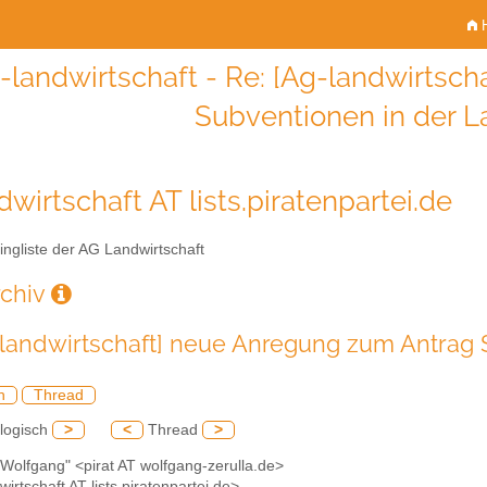
H
-landwirtschaft - Re: [Ag-landwirtsc
Subventionen in der L
wirtschaft AT lists.piratenpartei.de
ingliste der AG Landwirtschaft
rchiv
-landwirtschaft] neue Anregung zum Antrag 
h
Thread
logisch
>
<
Thread
>
t Wolfgang" <pirat AT wolfgang-zerulla.de>
wirtschaft AT lists.piratenpartei.de>