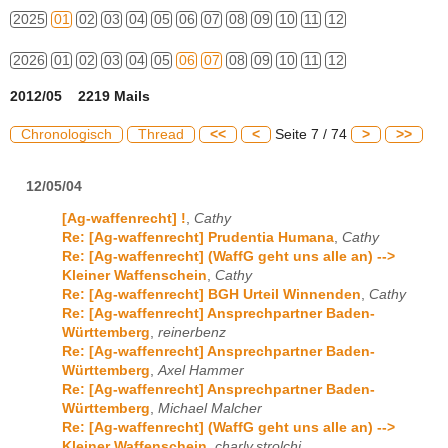
2025
01
02
03
04
05
06
07
08
09
10
11
12
2026
01
02
03
04
05
06
07
08
09
10
11
12
2012/05 2219 Mails
Chronologisch
Thread
<<
<
Seite 7 / 74
>
>>
12/05/04
[Ag-waffenrecht] !
,
Cathy
Re: [Ag-waffenrecht] Prudentia Humana
,
Cathy
Re: [Ag-waffenrecht] (WaffG geht uns alle an) -->
Kleiner Waffenschein
,
Cathy
Re: [Ag-waffenrecht] BGH Urteil Winnenden
,
Cathy
Re: [Ag-waffenrecht] Ansprechpartner Baden-
Württemberg
,
reinerbenz
Re: [Ag-waffenrecht] Ansprechpartner Baden-
Württemberg
,
Axel Hammer
Re: [Ag-waffenrecht] Ansprechpartner Baden-
Württemberg
,
Michael Malcher
Re: [Ag-waffenrecht] (WaffG geht uns alle an) -->
Kleiner Waffenschein
,
charly.strolchi