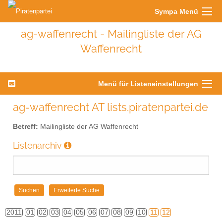
Sympa Menü
ag-waffenrecht - Mailingliste der AG
Waffenrecht
Menü für Listeneinstellungen
ag-waffenrecht AT lists.piratenpartei.de
Betreff:
Mailingliste der AG Waffenrecht
Listenarchiv
2011
01
02
03
04
05
06
07
08
09
10
11
12