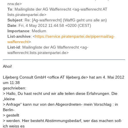
nrw.de>
To
: Mailingliste der AG Waffenrecht <ag-waffenrecht AT
lists.piratenpartei.de>
Subject
: Re: [Ag-waffenrecht] (WaffG geht uns alle an)
Date
: Fri, 4 May 2012 11:44:58 +0200 (CEST)
Importance
: Medium
List-archive
: <
https://service.piratenpartei.de/pipermail/ag-
waffenrecht
>
List-id
: Mailingliste der AG Waffenrecht <ag-
waffenrecht.lists.piratenpartei.de>
Ahoi!
Liljeberg Consult GmbH <office AT liljeberg.de> hat am 4. Mai 2012
um 11:38
geschrieben:
>
Hallo, Du hast recht und wir alle teilen diese Erfahrungen. Die
„kleine
>
Anfrage“ kann nur von den Abgeordneten- mein Vorschlag : in
Berlin-
>
gestellt
>
werden. Hier besteht Abstimmungsbedarf, wer das machen soll-
ich weiss es