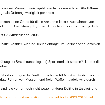
alttaten mit Messern zurückgeht, wurde das unsachgemäße Führen
ge als Ordnungswidrigkeit geahndet.
n konnten einen Grund für diese Annahme liefern. Ausnahmen von
 oder der Brauchtumspflege, wurden definiert, erweisen sich jedoch
20#.C3.84nderungen_2008
hatte, konnten wir eine "Kleine Anfrage" im Berliner Senat erwirken.
sübung, b) Brauchtumspflege, c) Sport ermittelt werden?“ lautete die
erbar.
die Verstöße gegen das Waffengesetz um 60% und verbleiben seitdem
tigte Führen von Messern und freien Waffen handelt, wird durch
 sind, die vorher noch nicht wegen anderer Delikte in Erscheinung
ts-reformen-und-evaluation-am-beispiel-berlin-2003-2010.html