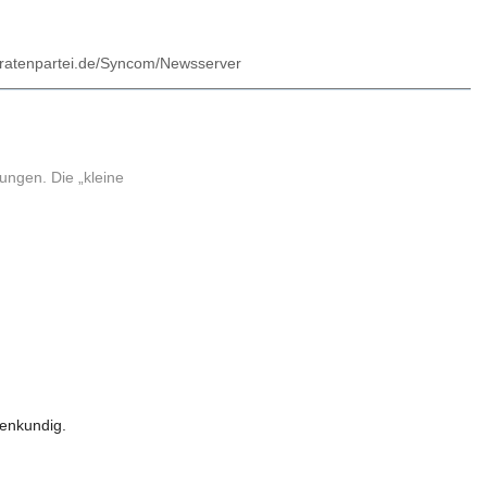
.piratenpartei.de/Syncom/Newsserver
rungen. Die „kleine
tenkundig.