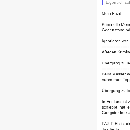
Eigentlich s
Mein Fazit:
Kriminelle Men
Gegenstand ode
Ignorieren von
============
Werden Kriminel
Übergang zu le
============
Beim Messer wa
nahm man Tepp
Übergang zu le
============
In England ist
schleppt, hat j
Gangster leer 
FAZIT: Es ist a
das Verbot.