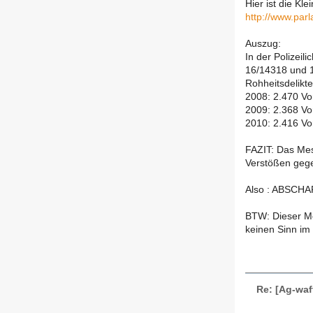
Hier ist die Kle
http://www.par
Auszug:
In der Polizeil
16/14318 und 1
Rohheitsdelikt
2008: 2.470 V
2009: 2.368 V
2010: 2.416 Vo
FAZIT: Das Mes
Verstößen geg
Also : ABSCH
BTW: Dieser Me
keinen Sinn im
Re: [Ag-waf