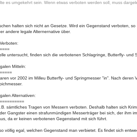
ollte es umgekehrt sein. Wenn etwas verboten werden soll, muss dargeleg
schen halten sich nicht an Gesetze. Wird ein Gegenstand verboten, so 
r andere legale Alternernative über.
 Verboten:
====
le untersucht, finden sich die verbotenen Schlagringe, Butterfly- und
galen Mitteln:
=====
ren vor 2002 im Milleu Butterfly- und Springmesser "in". Nach dere
ichmesser.
galen Alternativen:
==========
 z.B. sämtliches Tragen von Messern verboten. Deshalb halten sich Kri
eder Gangster einen strafunmündigen Messerträger bei sich, der ihm im
aus, da er keinen verbotenen Gegenstand mit sich führt.
lso völlig egal, welchen Gegenstand man verbietet. Es findet sich entwe