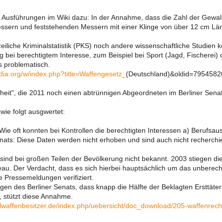
e Ausführungen im Wiki dazu: In der Annahme, dass die Zahl der Gew
sern und feststehenden Messern mit einer Klinge von über 12 cm Län
zeiliche Kriminalstatistik (PKS) noch andere wissenschaftliche Studie
 bei berechtigtem Interesse, zum Beispiel bei Sport (Jagd, Fischerei)
ls problematisch.
edia.org/w/index.php?title=Waffengesetz_
(Deutschland)&oldid=795458
heit", die 2011 noch einen abtrünnigen Abgeordneten im Berliner Senat 
 wie folgt ausgwertet:
Wie oft konnten bei Kontrollen die berechtigten Interessen a) Berufsau
nats: Diese Daten werden nicht erhoben und sind auch nicht recherchi
sind bei großen Teilen der Bevölkerung nicht bekannt. 2003 stiegen 
au. Der Verdacht, dass es sich hierbei hauptsächlich um das unberech
che Pressemeldungen verifiziert.
en des Berliner Senats, dass knapp die Hälfte der Beklagten Ersttäter
, stützt diese Annahme.
alwaffenbesitzer.de/index.php/uebersicht/doc_download/205-waffenrech