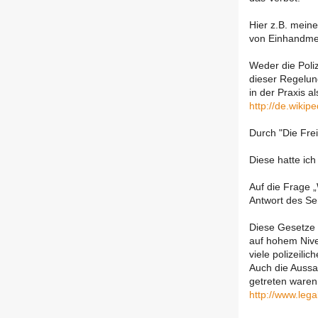
Hier z.B. mein
von Einhandmes
Weder die Poli
dieser Regelung
in der Praxis a
http://de.wikip
Durch "Die Frei
Diese hatte ich
Auf die Frage „
Antwort des Se
Diese Gesetze 
auf hohem Nive
viele polizeili
Auch die Aussag
getreten waren
http://www.leg