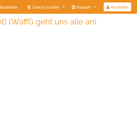
auptseite
Liste(n) suchen
Support
Anmelden
t] (WaffG geht uns alle an)