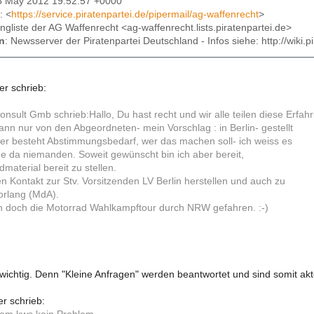
05 May 2012 19:52:57 +0000
: <
https://service.piratenpartei.de/pipermail/ag-waffenrecht
>
lingliste der AG Waffenrecht <ag-waffenrecht.lists.piratenpartei.de>
n
: Newsserver der Piratenpartei Deutschland - Infos siehe: http://wiki
er schrieb:
Consult Gmb schrieb:Hallo, Du hast recht und wir alle teilen diese Erfah
ann nur von den Abgeordneten- mein Vorschlag : in Berlin- gestellt
er besteht Abstimmungsbedarf, wer das machen soll- ich weiss es
ne da niemanden. Soweit gewünscht bin ich aber bereit,
material bereit zu stellen.
n Kontakt zur Stv. Vorsitzenden LV Berlin herstellen und auch zu
orlang (MdA).
n doch die Motorrad Wahlkampftour durch NRW gefahren. :-)
wichtig. Denn "Kleine Anfragen" werden beantwortet und sind somit ak
r schrieb: