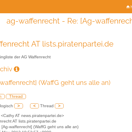
H
ag-waffenrecht - Re: [Ag-waffenrech
fenrecht AT lists.piratenpartei.de
ingliste der AG Waffenrecht
rchiv
-waffenrecht] (WaffG geht uns alle an)
h
Thread
logisch
>
<
Thread
>
y <Cathy AT news.piratenpartei.de>
nrecht AT lists.piratenpartei.de
: [Ag-waffenrecht] (WaffG geht uns alle an)