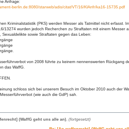
ine Anfrage:
lament-berlin.de:8080/starweb/adis/citat/VT/16/KlAnfr/ka16-15735.pdf
ichen Kriminalstatistik (PKS) werden Messer als Tatmittel nicht erfass
6/13274 wurden jedoch Recherchen zu Straftaten mit einem Messer als 
e, Sexualdelikte sowie Straftaten gegen das Leben:
orgänge
orgänge
rgänge.
serführverbot von 2008 führte zu keinem nennenswerten Rückgang der 
en das WaffG.
AFFEN.
inung schloss sich bei unserem Besuch im Oktober 2010 auch der Waff
 Messerführverbot (wie auch die GdP) sah.
fenrecht] (WaffG geht uns alle an)
,
(fortgesetzt)
Re: [Ag-waffenrecht] (WaffG geht uns all