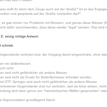
dem kws kein Problem.
 was wollt ihr denn dem Zeugs auch auf der Straße? Ist es das Engagem
uriken und gaspistole auf der Straße rumlaufen darf?
g*, es gab immer nur Probleme mit Messern, und genau diese Messer (Kl
nicht dafür verschwenden, dass diese wieder "legal" werden. Das wird 
E. einzig richtige Antwort:
nt schrieb:
Gegenstände verboten bzw. der Umgang damit eingeschränt, ohne dass
n nie deliktrelevant.
ch nicht.
er sind nicht gefährlicher als andere Messer.
r sind nicht als Ersatz für Butterflymesser erfunden worden...
nd OTF Springer sind auch nicht gefährlicher als andere Messer.
verbotenen Gegenstände sind nur verboten, weil sie böse wirken, nicht 
ündung wird dann gerne von "heimtückischen Waffen gesprochen" oder
ese Argumentation grundlegend falsch.