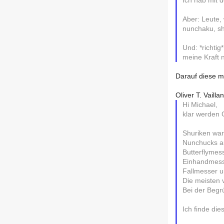
Ich hab mit 
Aber: Leute,
nunchaku, sh
Und: *richti
meine Kraft 
Darauf diese m.
Oliver T. Vailla
Hi Michael,
klar werden 
Shuriken ware
Nunchucks au
Butterflymess
Einhandmesse
Fallmesser u
Die meisten 
Bei der Begr
Ich finde di