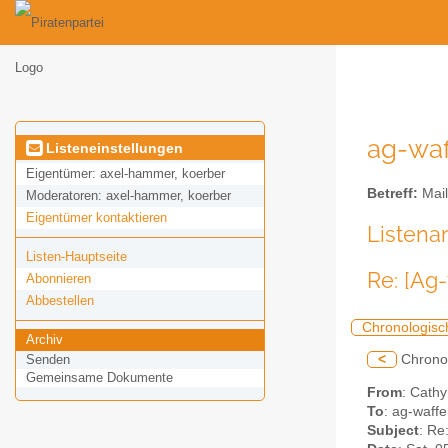
ag-waf
Listeneinstellungen
Eigentümer:
axel-hammer, koerber
Betreff:
Mail
Moderatoren:
axel-hammer, koerber
Eigentümer kontaktieren
Listena
Listen-Hauptseite
Re: [Ag
Abonnieren
Abbestellen
Chronologisc
Archiv
<
Chrono
Senden
Gemeinsame Dokumente
From
: Cath
To
: ag-waffe
Subject
: Re