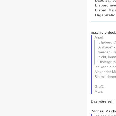
Date
: Sat, 
List-archive
List-id
: Mai
Organizatio
m.schieferdeck
Ahoi!
Liljeberg 
Anfrage“ k
werden. Hi
nicht, ken
Hintergrund
Ich kann eine
Alexander M
Bin mit dene
Gruß,
Marc
Das wäre sehr 
'Michael Malche