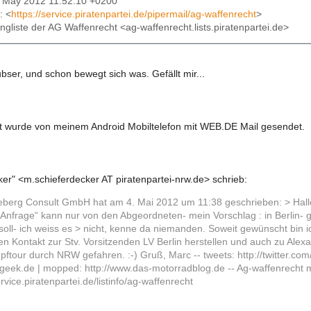
04 May 2012 11:52:10 +0200
: <
https://service.piratenpartei.de/pipermail/ag-waffenrecht
>
lingliste der AG Waffenrecht <ag-waffenrecht.lists.piratenpartei.de>
ubser, und schon bewegt sich was. Gefällt mir...
t wurde von meinem Android Mobiltelefon mit WEB.DE Mail gesendet.
ker" <m.schieferdecker AT piratenpartei-nrw.de> schrieb:
ljeberg Consult GmbH hat am 4. Mai 2012 um 11:38 geschrieben: > Hallo,
> Anfrage“ kann nur von den Abgeordneten- mein Vorschlag : in Berlin- 
ll- ich weiss es > nicht, kenne da niemanden. Soweit gewünscht bin ich
en Kontakt zur Stv. Vorsitzenden LV Berlin herstellen und auch zu Ale
tour durch NRW gefahren. :-) Gruß, Marc -- tweets: http://twitter.com/mo
egeek.de | mopped: http://www.das-motorradblog.de -- Ag-waffenrecht mai
ervice.piratenpartei.de/listinfo/ag-waffenrecht