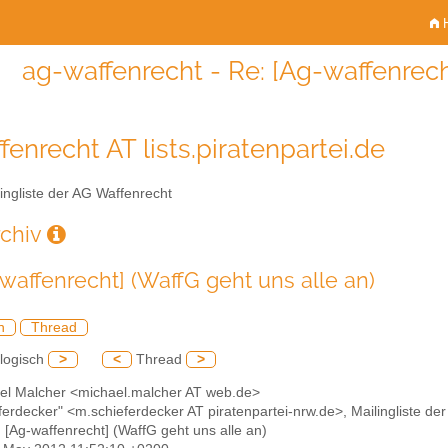
H
ag-waffenrecht - Re: [Ag-waffenrech
fenrecht AT lists.piratenpartei.de
ingliste der AG Waffenrecht
rchiv
-waffenrecht] (WaffG geht uns alle an)
h
Thread
logisch
>
<
Thread
>
ael Malcher <michael.malcher AT web.de>
ferdecker" <m.schieferdecker AT piratenpartei-nrw.de>, Mailingliste de
: [Ag-waffenrecht] (WaffG geht uns alle an)