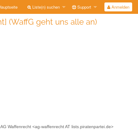
auptseite
Liste(n) suchen
Support
Anmelden
t] (WaffG geht uns alle an)
r AG Waffenrecht <ag-waffenrecht AT lists.piratenpartei.de>