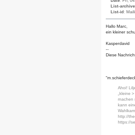
Date
: Fri, 
List-archive
List-id
: Mai
Hallo Marc,
ein kleiner sch
Kasperdavid
--
Diese Nachrich
"m.schieferdec
Ahoi! Li
„kleine 
machen so
kann ein
Wahlkampf
http://th
https://s