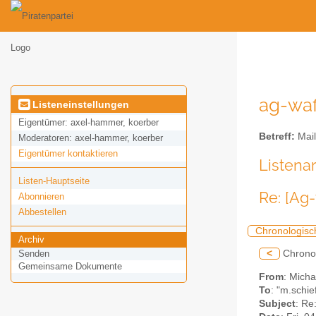
ag-waf
Listeneinstellungen
Eigentümer:
axel-hammer, koerber
Betreff:
Mail
Moderatoren:
axel-hammer, koerber
Eigentümer kontaktieren
Listena
Listen-Hauptseite
Re: [Ag
Abonnieren
Abbestellen
Chronologisc
Archiv
<
Chrono
Senden
Gemeinsame Dokumente
From
: Mich
To
: "m.schie
Subject
: Re