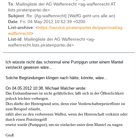
To
: Mailingliste der AG Waffenrecht <ag-waffenrecht AT
lists.piratenpartei.de>
Subject
: Re: [Ag-waffenrecht] (WaffG geht uns alle an)
Date
: Fri, 04 May 2012 10:52:39 +0200
List-archive
: <
https://service.piratenpartei.de/pipermail/ag-
waffenrecht
>
List-id
: Mailingliste der AG Waffenrecht <ag-
waffenrecht.lists.piratenpartei.de>
Ich wüsste nicht das schonmal eine Pumpgun unter einem Mantel
versteckt gewesen wäre...
Solche Begründungen klingen nach hätte, könnte, wäre...
On 04.05.2012 10:38, Michael Malcher wrote:
Das Einhandmesser ist nicht gefährlicher, läßt sich in der Öffentlichkeit
jedoch leichter verbergen.
Dies dürfte der Hintergrund sein, denn eine Vorderschaftrepetierflinte ist
zum Beispiel erlaubt,
zählt aber zu den verbotenen Waffen, wenn der Hinterschaft verkürzt oder
durch einen Pistolengriff
ersetzt wurde (Pumpgun), um sie einfacher unter dem Mantel zu tragen.
Gruß