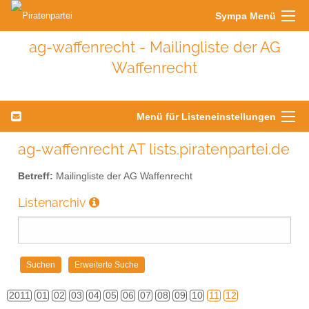
Sympa Menü
ag-waffenrecht - Mailingliste der AG
Waffenrecht
Menü für Listeneinstellungen
ag-waffenrecht AT lists.piratenpartei.de
Betreff:
Mailingliste der AG Waffenrecht
Listenarchiv
2011
01
02
03
04
05
06
07
08
09
10
11
12