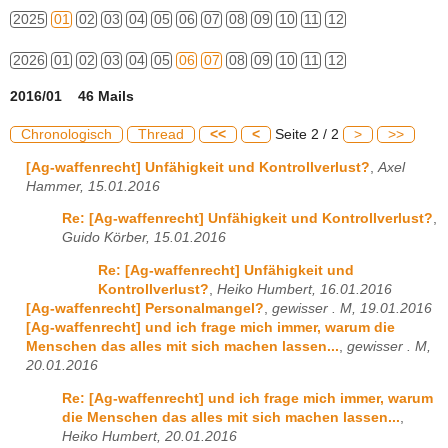
2025
01
02
03
04
05
06
07
08
09
10
11
12
2026
01
02
03
04
05
06
07
08
09
10
11
12
2016/01 46 Mails
Chronologisch
Thread
<<
<
Seite 2 / 2
>
>>
[Ag-waffenrecht] Unfähigkeit und Kontrollverlust?
,
Axel
Hammer, 15.01.2016
Re: [Ag-waffenrecht] Unfähigkeit und Kontrollverlust?
,
Guido Körber, 15.01.2016
Re: [Ag-waffenrecht] Unfähigkeit und
Kontrollverlust?
,
Heiko Humbert, 16.01.2016
[Ag-waffenrecht] Personalmangel?
,
gewisser . M, 19.01.2016
[Ag-waffenrecht] und ich frage mich immer, warum die
Menschen das alles mit sich machen lassen...
,
gewisser . M,
20.01.2016
Re: [Ag-waffenrecht] und ich frage mich immer, warum
die Menschen das alles mit sich machen lassen...
,
Heiko Humbert, 20.01.2016