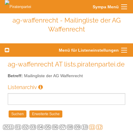
Sympa Menü
ag-waffenrecht - Mailingliste der AG
Waffenrecht
Menü für Listeneinstellungen
ag-waffenrecht AT lists.piratenpartei.de
Betreff:
Mailingliste der AG Waffenrecht
Listenarchiv
2011
01
02
03
04
05
06
07
08
09
10
11
12