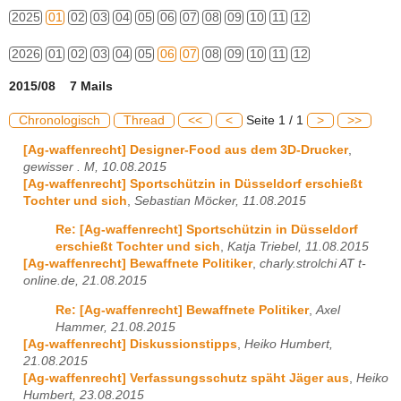
2025
01
02
03
04
05
06
07
08
09
10
11
12
2026
01
02
03
04
05
06
07
08
09
10
11
12
2015/08 7 Mails
Chronologisch
Thread
<<
<
Seite 1 / 1
>
>>
[Ag-waffenrecht] Designer-Food aus dem 3D-Drucker
,
gewisser . M, 10.08.2015
[Ag-waffenrecht] Sportschützin in Düsseldorf erschießt
Tochter und sich
,
Sebastian Möcker, 11.08.2015
Re: [Ag-waffenrecht] Sportschützin in Düsseldorf
erschießt Tochter und sich
,
Katja Triebel, 11.08.2015
[Ag-waffenrecht] Bewaffnete Politiker
,
charly.strolchi AT t-
online.de, 21.08.2015
Re: [Ag-waffenrecht] Bewaffnete Politiker
,
Axel
Hammer, 21.08.2015
[Ag-waffenrecht] Diskussionstipps
,
Heiko Humbert,
21.08.2015
[Ag-waffenrecht] Verfassungsschutz späht Jäger aus
,
Heiko
Humbert, 23.08.2015