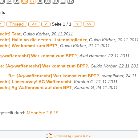
03
04
05
06
07
08
09
10
11
12
ils
h
Thread
<<
<
Seite 1 / 1
>
>>
echt] Test
,
Guido Körber, 20.11.2011
echt] Hallo an die ersten Listenmitglieder
,
Guido Körber, 20.11.201
recht] Wer kommt zum BPT?
,
Guido Körber, 21.11.2011
Ag-waffenrecht] Wer kommt zum BPT?
,
Axel Hammer, 22.11.2011
e: [Ag-waffenrecht] Wer kommt zum BPT?
,
Guido Körber, 22.11.20
Re: [Ag-waffenrecht] Wer kommt zum BPT?
,
sumpfbiber, 24.11
echt] Limesurvey! AG Waffenrecht
,
Karsten G, 21.11.2011
echt] Ag Waffenrecht auf dem BPT
,
Karsten G, 24.11.2011
gestellt durch
MHonArc 2.6.19
.
Powered by Sympa 6.2.70