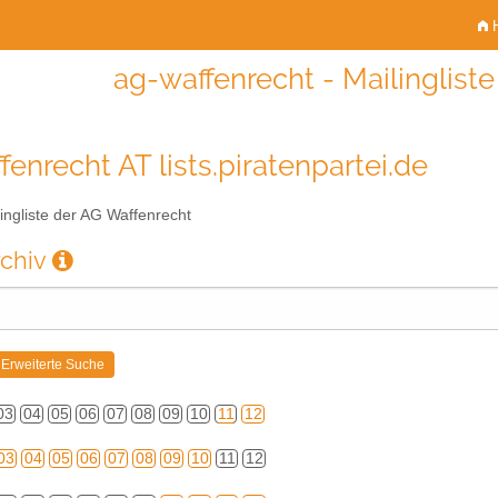
H
ag-waffenrecht - Mailinglist
fenrecht AT lists.piratenpartei.de
ingliste der AG Waffenrecht
rchiv
03
04
05
06
07
08
09
10
11
12
03
04
05
06
07
08
09
10
11
12