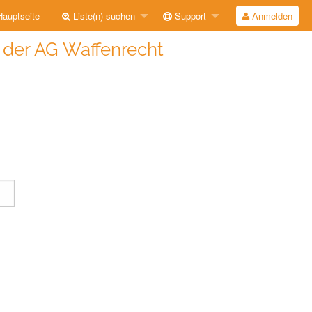
auptseite
Liste(n) suchen
Support
Anmelden
e der AG Waffenrecht