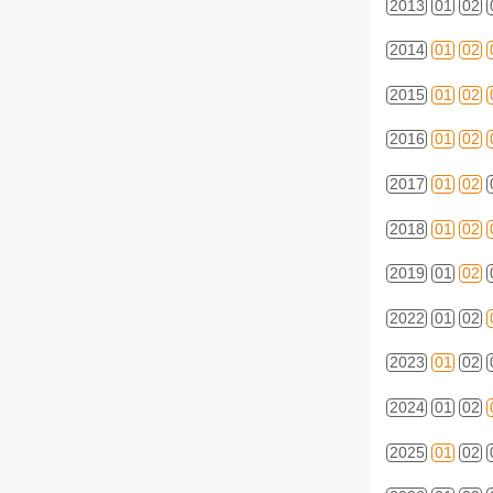
2013
01
02
2014
01
02
2015
01
02
2016
01
02
2017
01
02
2018
01
02
2019
01
02
2022
01
02
2023
01
02
2024
01
02
2025
01
02