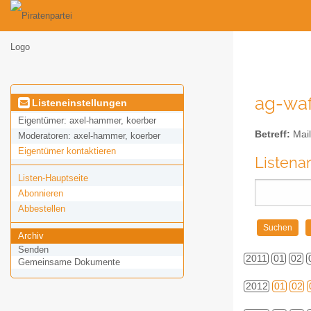
ag-waf
Listeneinstellungen
Eigentümer:
axel-hammer, koerber
Betreff:
Mail
Moderatoren:
axel-hammer, koerber
Eigentümer kontaktieren
Listena
Listen-Hauptseite
Abonnieren
Abbestellen
Archiv
Senden
2011
01
02
Gemeinsame Dokumente
2012
01
02