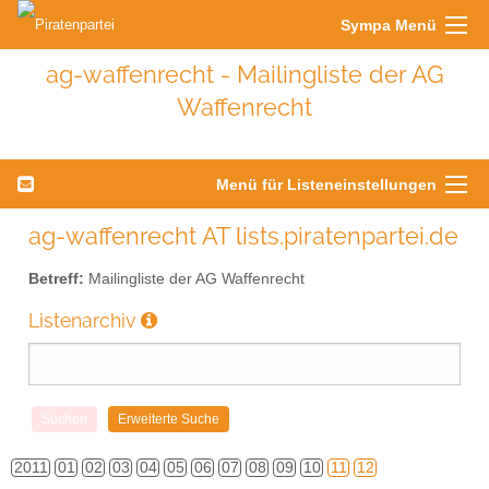
Sympa Menü
ag-waffenrecht - Mailingliste der AG
Waffenrecht
Menü für Listeneinstellungen
ag-waffenrecht AT lists.piratenpartei.de
Betreff:
Mailingliste der AG Waffenrecht
Listenarchiv
2011
01
02
03
04
05
06
07
08
09
10
11
12