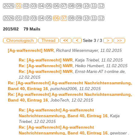
2025
01
02
03
04
05
06
07
08
09
10
11
12
2026
01
02
03
04
05
06
07
08
09
10
11
12
2015/02 79 Mails
Chronologisch
Thread
<<
<
Seite 3 / 3
>
>>
[Ag-waffenrecht] NWR
,
Richard Wiesenmayer, 11.02.2015
Re: [Ag-waffenrecht] NWR
,
Katja Triebel, 11.02.2015
Re: [Ag-waffenrecht] NWR
,
Heiko Humbert, 11.02.2015
Re: [Ag-waffenrecht] NWR
,
Ernst-Mario AT t-online.de,
12.02.2015
Re: [Ag-waffenrecht] Ag-waffenrecht Nachrichtensammlung,
Band 40, Eintrag 16
,
putschist2006, 11.02.2015
Re: [Ag-waffenrecht] Ag-waffenrecht Nachrichtensammlung,
Band 40, Eintrag 16
,
JoboTech, 12.02.2015
Re: [Ag-waffenrecht] Ag-waffenrecht
Nachrichtensammlung, Band 40, Eintrag 16
,
Katja
Triebel, 12.02.2015
Re: [Ag-waffenrecht] Ag-waffenrecht
Nachrichtensammlung, Band 40, Eintrag 16
,
gewisser .