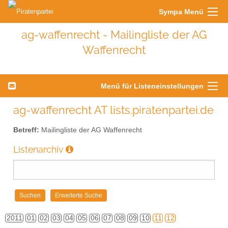
Sympa Menü
ag-waffenrecht - Mailingliste der AG
Waffenrecht
Menü für Listeneinstellungen
ag-waffenrecht AT lists.piratenpartei.de
Betreff:
Mailingliste der AG Waffenrecht
Listenarchiv
2011
01
02
03
04
05
06
07
08
09
10
11
12