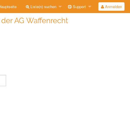
auptseite
Liste(n) suchen
Support
Anmelden
e der AG Waffenrecht