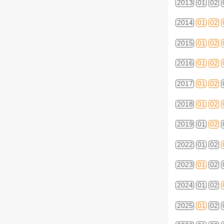
2013
01
02
2014
01
02
2015
01
02
2016
01
02
2017
01
02
2018
01
02
2019
01
02
2022
01
02
2023
01
02
2024
01
02
2025
01
02