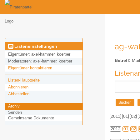
ag-waf
Listeneinstellungen
Eigentümer:
axel-hammer, koerber
Betreff:
Mail
Moderatoren:
axel-hammer, koerber
Eigentümer kontaktieren
Listena
Listen-Hauptseite
Abonnieren
Abbestellen
Archiv
Senden
2011
01
02
Gemeinsame Dokumente
2012
01
02