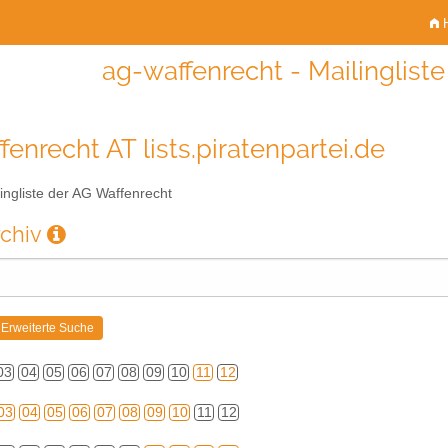
H
ag-waffenrecht - Mailinglist
fenrecht AT lists.piratenpartei.de
ingliste der AG Waffenrecht
rchiv
03
04
05
06
07
08
09
10
11
12
03
04
05
06
07
08
09
10
11
12