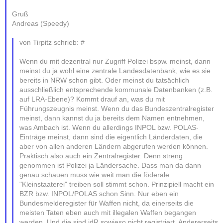
Gruß
Andreas (Speedy)
von Tirpitz schrieb: #
Wenn du mit dezentral nur Zugriff Polizei bspw. meinst, dann
meinst du ja wohl eine zentrale Landesdatenbank, wie es sie
bereits in NRW schon gibt. Oder meinst du tatsächlich
ausschließlich entsprechende kommunale Datenbanken (z.B.
auf LRA-Ebene)? Kommt drauf an, was du mit
Führungszeugnis meinst. Wenn du das Bundeszentralregister
meinst, dann kannst du ja bereits dem Namen entnehmen,
was Ambach ist. Wenn du allerdings INPOL bzw. POLAS-
Einträge meinst, dann sind die eigentlich Länderdaten, die
aber von allen anderen Ländern abgerufen werden können.
Praktisch also auch ein Zentralregister. Denn streng
genommen ist Polizei ja Ländersache. Dass man da dann
genau schauen muss wie weit man die föderale
"Kleinstaaterei" treiben soll stimmt schon. Prinzipiell macht ein
BZR bzw. INPOL/POLAS schon Sinn. Nur eben ein
Bundesmelderegister für Waffen nicht, da einerseits die
meisten Taten eben auch mit illegalen Waffen begangen
werden. Und die sind idR sowieso nicht registriert. Andererseits