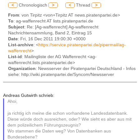
<
Chronologisch
>
<
Thread
>
From
: von Tirpitz <von+Tirpitz AT news.piratenpartei.de>
To
: ag-waffenrecht AT lists.piratenpartei.de
Subject
: Re: [Ag-waffenrecht] Ag-waffenrecht
Nachrichtensammlung, Band 2, Eintrag 15
Date
: Fri, 16 Dec 2011 19:00:30 +0000
List-archive
: <
https://service.piratenpartei.de/pipermail/ag-
waffenrecht
>
List-id
: Mailingliste der AG Waffenrecht <ag-
waffenrecht.lists.piratenpartei.de>
Organization
: Newsserver der Piratenpartei Deutschland - Infos
siehe: http://wiki.piratenpartei.de/Syncom/Newsserver
Andreas Gutwirth schrieb:
Ahoi,
ja richtig ich meine die schon vorhandene Landesdatenbank.
Diese würde doch ausreichen, oder? Wie sieht es aber aus mit
dem polizeilichem Führungszeugnis?
Wo stammen die Daten weg? Von Datenbanken aus
Bundesebene?