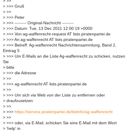
>
>>
>
>>> Gruß
>
>>
>
>>> Peter
>
>>> -------- Original-Nachricht --------
>
>>> Datum: Tue, 13 Dec 2011 12:00:19 +0000
>
>>> Von:ag-waffenrecht-request AT lists.piratenpartei.de
>
>>> An:ag-waffenrecht AT lists.piratenpartei.de
>
>>> Betreff: Ag-waffenrecht Nachrichtensammlung, Band 2,
Eintrag 5
>
>>> Um E-Mails an die Liste Ag-waffenrecht zu schicken, nutzen
Sie
>
bitte
>
>>> die Adresse
>
>>
>
>>> ag-waffenrecht AT lists.piratenpartei.de
>
>>
>
>>> Um sich via Web von der Liste zu entfernen oder
>
draufzusetzen:
>
>>
>
>>>
https://service.piratenpartei.de/listinfo/ag-waffenrecht
>
>>
>
>>> oder, via E-Mail, schicken Sie eine E-Mail mit dem Wort
>
'help' in