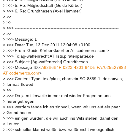
>
>>> 5. Re: Mitgliedschaft (Guido Körber)
>
>>> 6. Re: Grundthesen (Axel Hammer)
>
>>
>
>>
>
>>> ----------------------------------------------------------------------
>
>>
>
>>> Message: 1
>
>>> Date: Tue, 13 Dec 2011 12:04:08 +0100
>
>>> From: Guido Körber<koerber AT codemercs.com>
>
>>> To:ag-waffenrecht AT lists.piratenpartei.de
>
>>> Subject: [Ag-waffenrecht] Grundthesen
>
>>> Message-ID:<
A82B6B4F-0223-4201-84DE-FA7025E27998
AT codemercs.com
>
>
>>> Content-Type: text/plain; charset=ISO-8859-1; delsp=yes;
>
format=flowed
>
>>
>
>>> Da ja mittlerweile immer mal wieder Fragen an uns
>
herangetregen
>
>>> werdem fände ich es sinnvoll, wenn wir uns auf ein paar
>
Grundthesen
>
>>> einigen würden, die wir auch ins Wiki stellen, damit den
>
Leuten
>
>>> schneller klar ist wofür, bzw. wofür nicht wir eigentlich