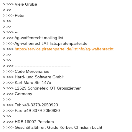
>
>>> Viele Grüße
>
>>
>
>>> Peter
>
>>
>
>>
>
>>> --
>
>>> Ag-waffenrecht mailing list
>
>>> Ag-waffenrecht AT lists.piratenpartei.de
>
>>>
https://service.piratenpartei.de/listinfo/ag-waffenrecht
>
>>
>
>>
>
>>> --------------------------------------
>
>>> Code Mercenaries
>
>>> Hard- und Software GmbH
>
>>> Karl-Marx-Str. 147a
>
>>> 12529 Schönefeld OT Grossziethen
>
>>> Germany
>
>>
>
>>> Tel: x49-3379-2050920
>
>>> Fax: x49-3379-2050930
>
>>
>
>>> HRB 16007 Potsdam
>
>>> Geschäftsführer: Guido Körber, Christian Lucht