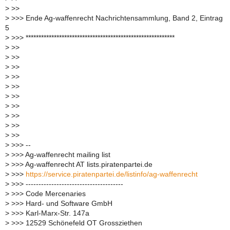
>
>>
>
>>> Ende Ag-waffenrecht Nachrichtensammlung, Band 2, Eintrag
5
>
>>> **********************************************************
>
>>
>
>>
>
>>
>
>>
>
>>
>
>>
>
>>
>
>>
>
>>
>
>>
>
>>> --
>
>>> Ag-waffenrecht mailing list
>
>>> Ag-waffenrecht AT lists.piratenpartei.de
>
>>>
https://service.piratenpartei.de/listinfo/ag-waffenrecht
>
>>> --------------------------------------
>
>>> Code Mercenaries
>
>>> Hard- und Software GmbH
>
>>> Karl-Marx-Str. 147a
>
>>> 12529 Schönefeld OT Grossziethen