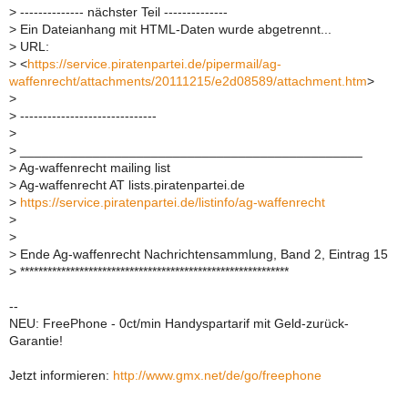
>
-------------- nächster Teil --------------
>
Ein Dateianhang mit HTML-Daten wurde abgetrennt...
>
URL:
>
<
https://service.piratenpartei.de/pipermail/ag-
waffenrecht/attachments/20111215/e2d08589/attachment.htm
>
>
>
------------------------------
>
>
_______________________________________________
>
Ag-waffenrecht mailing list
>
Ag-waffenrecht AT lists.piratenpartei.de
>
https://service.piratenpartei.de/listinfo/ag-waffenrecht
>
>
>
Ende Ag-waffenrecht Nachrichtensammlung, Band 2, Eintrag 15
>
***********************************************************
--
NEU: FreePhone - 0ct/min Handyspartarif mit Geld-zurück-
Garantie!
Jetzt informieren:
http://www.gmx.net/de/go/freephone