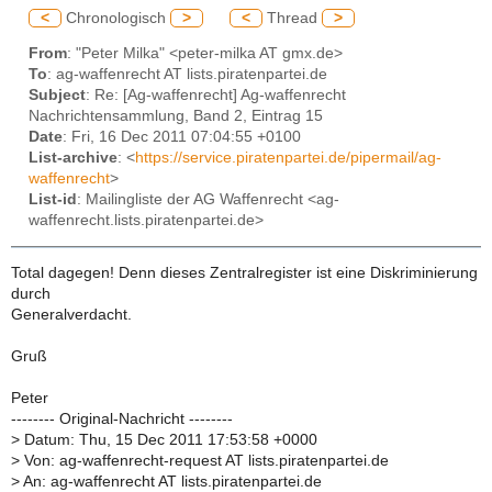
<
Chronologisch
>
<
Thread
>
From
: "Peter Milka" <peter-milka AT gmx.de>
To
: ag-waffenrecht AT lists.piratenpartei.de
Subject
: Re: [Ag-waffenrecht] Ag-waffenrecht
Nachrichtensammlung, Band 2, Eintrag 15
Date
: Fri, 16 Dec 2011 07:04:55 +0100
List-archive
: <
https://service.piratenpartei.de/pipermail/ag-
waffenrecht
>
List-id
: Mailingliste der AG Waffenrecht <ag-
waffenrecht.lists.piratenpartei.de>
Total dagegen! Denn dieses Zentralregister ist eine Diskriminierung
durch
Generalverdacht.
Gruß
Peter
-------- Original-Nachricht --------
>
Datum: Thu, 15 Dec 2011 17:53:58 +0000
>
Von: ag-waffenrecht-request AT lists.piratenpartei.de
>
An: ag-waffenrecht AT lists.piratenpartei.de