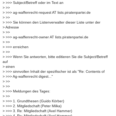
>
>>> Subject/Betreff oder im Text an
>
>>
>
>>> ag-waffenrecht-request AT lists.piratenpartei.de
>
>>
>
>>> Sie können den Listenverwalter dieser Liste unter der
>
Adresse
>
>>
>
>>> ag-waffenrecht-owner AT lists.piratenpartei.de
>
>>
>
>>> erreichen
>
>>
>
>>> Wenn Sie antworten, bitte editieren Sie die Subject/Betreff
auf
>
einen
>
>>> sinnvollen Inhalt der spezifischer ist als "Re: Contents of
>
>>> Ag-waffenrecht digest..."
>
>>
>
>>
>
>>> Meldungen des Tages:
>
>>
>
>>> 1. Grundthesen (Guido Körber)
>
>>> 2. Mitgliedschaft (Peter Milka)
>
>>> 3. Re: Mitgliedschaft (Axel Hammer)
>
>>> 4. Re: Mitgliedschaft (Axel Hammer)