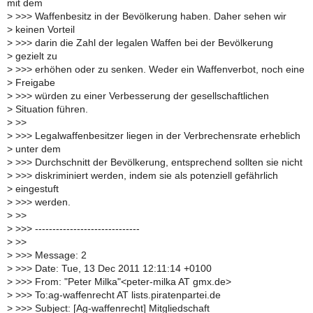
mit dem
>
>>> Waffenbesitz in der Bevölkerung haben. Daher sehen wir
>
keinen Vorteil
>
>>> darin die Zahl der legalen Waffen bei der Bevölkerung
>
gezielt zu
>
>>> erhöhen oder zu senken. Weder ein Waffenverbot, noch eine
>
Freigabe
>
>>> würden zu einer Verbesserung der gesellschaftlichen
>
Situation führen.
>
>>
>
>>> Legalwaffenbesitzer liegen in der Verbrechensrate erheblich
>
unter dem
>
>>> Durchschnitt der Bevölkerung, entsprechend sollten sie nicht
>
>>> diskriminiert werden, indem sie als potenziell gefährlich
>
eingestuft
>
>>> werden.
>
>>
>
>>> ------------------------------
>
>>
>
>>> Message: 2
>
>>> Date: Tue, 13 Dec 2011 12:11:14 +0100
>
>>> From: "Peter Milka"<peter-milka AT gmx.de>
>
>>> To:ag-waffenrecht AT lists.piratenpartei.de
>
>>> Subject: [Ag-waffenrecht] Mitgliedschaft