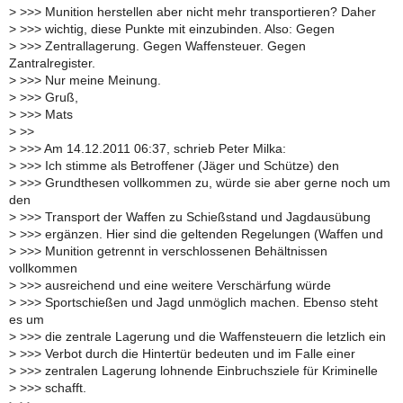
>
>>> Munition herstellen aber nicht mehr transportieren? Daher
>
>>> wichtig, diese Punkte mit einzubinden. Also: Gegen
>
>>> Zentrallagerung. Gegen Waffensteuer. Gegen
Zantralregister.
>
>>> Nur meine Meinung.
>
>>> Gruß,
>
>>> Mats
>
>>
>
>>> Am 14.12.2011 06:37, schrieb Peter Milka:
>
>>> Ich stimme als Betroffener (Jäger und Schütze) den
>
>>> Grundthesen vollkommen zu, würde sie aber gerne noch um
den
>
>>> Transport der Waffen zu Schießstand und Jagdausübung
>
>>> ergänzen. Hier sind die geltenden Regelungen (Waffen und
>
>>> Munition getrennt in verschlossenen Behältnissen
vollkommen
>
>>> ausreichend und eine weitere Verschärfung würde
>
>>> Sportschießen und Jagd unmöglich machen. Ebenso steht
es um
>
>>> die zentrale Lagerung und die Waffensteuern die letzlich ein
>
>>> Verbot durch die Hintertür bedeuten und im Falle einer
>
>>> zentralen Lagerung lohnende Einbruchsziele für Kriminelle
>
>>> schafft.