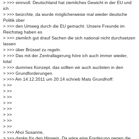
>
>>> sinnvoll. Deutschland hat ziemliches Gewicht in der EU und
ich
>
>>> beürchte, da wurde möglicherweise mal wieder deutsche
Politik über
>
>>> den Umweg durch die EU gemacht. Unsere Freunde im
Reichstag haben es
>
>>> ziemlich gut drauf Sachen die sich national nicht durchsetzen
lassen
>
>>> über Brüssel zu regeln.
>
>>> Das mit der Zentrallagerung höre ich auch immer wieder,
total
>
>>> dummes Konzept, das sollten wir auch auclisten in den
>
>>> Grundforderungen.
>
>>> Am 14.12.2011 um 20:14 schrieb Mats Grundhoff:
>
>>
>
>>
>
>>
>
>>
>
>>
>
>>
>
>>
>
>>
>
>>> Ahoi Susanne,
>
>>> danke für den Hinweis. Da wäre eine Forderung gegen die