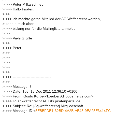
>
>>> Peter Milka schrieb:
>
>>> Hallo Piraten,
>
>>
>
>>> ich möchte gerne Mitglied der AG Waffenrecht werden,
>
konnte mich aber
>
>>> bislang nur für die Mailingliste anmelden.
>
>>
>
>>> Viele Grüße
>
>>
>
>>> Peter
>
>>
>
>>
>
>>
>
>>
>
>>
>
>>> ------------------------------
>
>>
>
>>> Message: 5
>
>>> Date: Tue, 13 Dec 2011 12:36:10 +0100
>
>>> From: Guido Körber<koerber AT codemercs.com>
>
>>> To:ag-waffenrecht AT lists.piratenpartei.de
>
>>> Subject: Re: [Ag-waffenrecht] Mitgliedschaft
>
>>> Message-ID:<
5EBBFDE1-32BD-4A2B-AE45-9EA25E3414FC