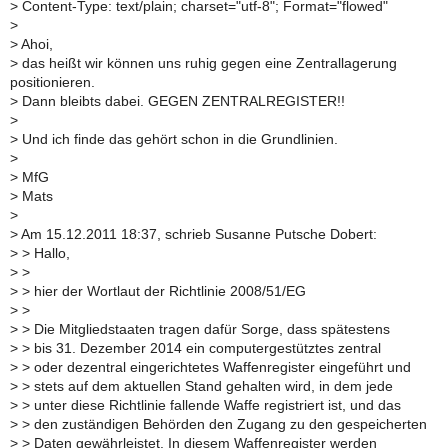
>
Content-Type: text/plain; charset="utf-8"; Format="flowed"
>
>
Ahoi,
>
das heißt wir können uns ruhig gegen eine Zentrallagerung
positionieren.
>
Dann bleibts dabei. GEGEN ZENTRALREGISTER!!
>
>
Und ich finde das gehört schon in die Grundlinien.
>
>
MfG
>
Mats
>
>
Am 15.12.2011 18:37, schrieb Susanne Putsche Dobert:
>
> Hallo,
>
>
>
> hier der Wortlaut der Richtlinie 2008/51/EG
>
>
>
> Die Mitgliedstaaten tragen dafür Sorge, dass spätestens
>
> bis 31. Dezember 2014 ein computergestütztes zentral
>
> oder dezentral eingerichtetes Waffenregister eingeführt und
>
> stets auf dem aktuellen Stand gehalten wird, in dem jede
>
> unter diese Richtlinie fallende Waffe registriert ist, und das
>
> den zuständigen Behörden den Zugang zu den gespeicherten
>
> Daten gewährleistet. In diesem Waffenregister werden