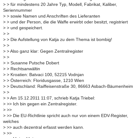
>
> für mindestens 20 Jahre Typ, Modell, Fabrikat, Kaliber,
Seriennummer
>
> sowie Namen und Anschriften des Lieferanten
>
> und der Person, die die Waffe erwirbt oder besitzt, registriert
>
> und gespeichert.
>
>
>
> Die Aufstellung von Katja zu dem Thema ist bombig!
>
>
>
> Also ganz klar: Gegen Zentralregister
>
>
>
> Susanne Putsche Dobert
>
> Rechtsanwältin
>
> Kroatien: Batvaci 100, 52215 Vodnjan
>
> Österreich: Floridusgasse, 1210 Wien
>
> Deutschland: Raiffeisenstraße 30, 86663 Asbach-Bäumenheim
>
>
>
> Am 15.12.2011 11:07, schrieb Katja Triebel:
>
>> Ich bin gegen ein Zentralregister.
>
>>
>
>> Die EU-Richtlinie spricht auch nur von einem EDV-Register,
welches
>
>> auch dezentral erfasst werden kann.
>
>>