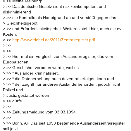
>
>> Meine Meinung:
>
>> Das deutsche Gesetz sieht riskikoinkompetent und
diskriminierend
>
>> die Kontrolle als Hauptgrund an und verstößt gegen das
>
Gleichheitsgebot
>
>> und Erforderlichkeitsgebot. Weiteres steht hier, auch die evtl.
Kosten:
>
>>
http://www.triebel.de/2011/Zentralregister.pdf
>
>>
>
>>
>
>> Hier mal ein Vergleich zum Ausländerregister, das vom
Europäischen
>
>> Gerichtshof verboten wurde, weil es
>
>> * Ausländer kriminalisiert,
>
>> * die Datenerhebung auch dezentral erfolgen kann und
>
>> * der Zugriff nur anderen Ausländerbehörden, jedoch nicht
Polizei und
>
Justiz gestattet werden
>
>> dürfe.
>
>>
>
>> Zeitungsmeldung vom 03.03.1994
>
>>
>
>> Bonn. AP Das seit 1953 bestehende Ausländerzentrairegister
soll jetzt