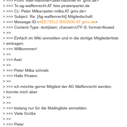
>
>>> From: Axel Hammer<axel-hammer AT gmx.de>
>
>>> To:ag-waffenrecht AT lists.piratenpartei.de
>
>>> Cc: Peter Milka<peter-milka AT gmx.de>
>
>>> Subject: Re: [Ag-waffenrecht] Mitgliedschaft
>
>>> Message-ID:<
4EE73512.9050500 AT gmx.de
>
>
>>> Content-Type: text/plain; charset=UTF-8; format=flowed
>
>>
>
>>> Einfach im Wiki anmelden und in die dortige Mitgliederliste
>
eintragen.
>
>>> Willkommen!
>
>>
>
>>> Axel
>
>>
>
>>> Peter Milka schrieb:
>
>>> Hallo Piraten,
>
>>
>
>>> ich möchte gerne Mitglied der AG Waffenrecht werden,
>
konnte mich aber
>
>>
>
>>
>
>>> bislang nur für die Mailingliste anmelden.
>
>>> Viele Grüße
>
>>
>
>>> Peter