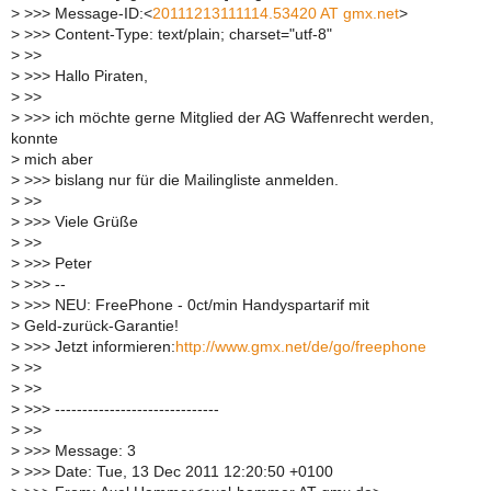
>
>>> Message-ID:<
20111213111114.53420 AT gmx.net
>
>
>>> Content-Type: text/plain; charset="utf-8"
>
>>
>
>>> Hallo Piraten,
>
>>
>
>>> ich möchte gerne Mitglied der AG Waffenrecht werden,
konnte
>
mich aber
>
>>> bislang nur für die Mailingliste anmelden.
>
>>
>
>>> Viele Grüße
>
>>
>
>>> Peter
>
>>> --
>
>>> NEU: FreePhone - 0ct/min Handyspartarif mit
>
Geld-zurück-Garantie!
>
>>> Jetzt informieren:
http://www.gmx.net/de/go/freephone
>
>>
>
>>
>
>>> ------------------------------
>
>>
>
>>> Message: 3
>
>>> Date: Tue, 13 Dec 2011 12:20:50 +0100