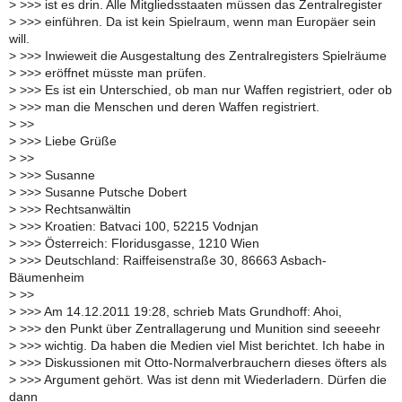
>
>>> ist es drin. Alle Mitgliedsstaaten müssen das Zentralregister
>
>>> einführen. Da ist kein Spielraum, wenn man Europäer sein
will.
>
>>> Inwieweit die Ausgestaltung des Zentralregisters Spielräume
>
>>> eröffnet müsste man prüfen.
>
>>> Es ist ein Unterschied, ob man nur Waffen registriert, oder ob
>
>>> man die Menschen und deren Waffen registriert.
>
>>
>
>>> Liebe Grüße
>
>>
>
>>> Susanne
>
>>> Susanne Putsche Dobert
>
>>> Rechtsanwältin
>
>>> Kroatien: Batvaci 100, 52215 Vodnjan
>
>>> Österreich: Floridusgasse, 1210 Wien
>
>>> Deutschland: Raiffeisenstraße 30, 86663 Asbach-
Bäumenheim
>
>>
>
>>> Am 14.12.2011 19:28, schrieb Mats Grundhoff: Ahoi,
>
>>> den Punkt über Zentrallagerung und Munition sind seeeehr
>
>>> wichtig. Da haben die Medien viel Mist berichtet. Ich habe in
>
>>> Diskussionen mit Otto-Normalverbrauchern dieses öfters als
>
>>> Argument gehört. Was ist denn mit Wiederladern. Dürfen die
dann