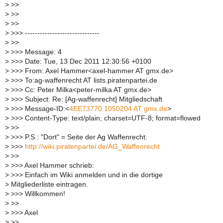
>
>>
>
>>
>
>>
>
>>> ------------------------------
>
>>
>
>>> Message: 4
>
>>> Date: Tue, 13 Dec 2011 12:30:56 +0100
>
>>> From: Axel Hammer<axel-hammer AT gmx.de>
>
>>> To:ag-waffenrecht AT lists.piratenpartei.de
>
>>> Cc: Peter Milka<peter-milka AT gmx.de>
>
>>> Subject: Re: [Ag-waffenrecht] Mitgliedschaft
>
>>> Message-ID:<
4EE73770.1050204 AT gmx.de
>
>
>>> Content-Type: text/plain; charset=UTF-8; format=flowed
>
>>
>
>>> P.S.: "Dort" = Seite der Ag Waffenrecht:
>
>>>
http://wiki.piratenpartei.de/AG_Waffenrecht
>
>>
>
>>> Axel Hammer schrieb:
>
>>> Einfach im Wiki anmelden und in die dortige
>
Mitgliederliste eintragen.
>
>>> Willkommen!
>
>>
>
>>> Axel
>
>>