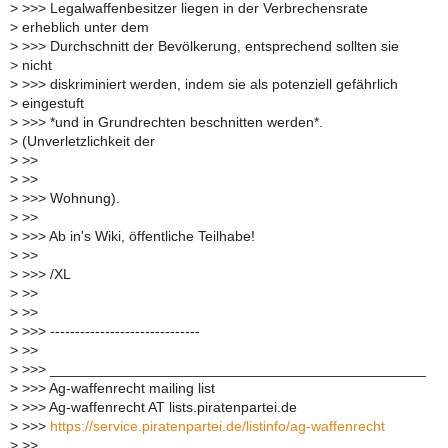
>
>>> Legalwaffenbesitzer liegen in der Verbrechensrate
>
erheblich unter dem
>
>>> Durchschnitt der Bevölkerung, entsprechend sollten sie
>
nicht
>
>>> diskriminiert werden, indem sie als potenziell gefährlich
>
eingestuft
>
>>> *und in Grundrechten beschnitten werden*.
>
(Unverletzlichkeit der
>
>>
>
>>
>
>>> Wohnung).
>
>>
>
>>> Ab in's Wiki, öffentliche Teilhabe!
>
>>
>
>>> /XL
>
>>
>
>>
>
>>> ------------------------------
>
>>
>
>>> _______________________________________________
>
>>> Ag-waffenrecht mailing list
>
>>> Ag-waffenrecht AT lists.piratenpartei.de
>
>>>
https://service.piratenpartei.de/listinfo/ag-waffenrecht
>
>>