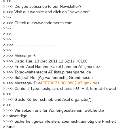
>
>>
>
>>> Did you subscribe to our Newsletter?
>
>>> Visit our website and click on "Newsletter"
>
>>
>
>>> Check out:www.codemercs.com
>
>>
>
>>
>
>>
>
>>> ------------------------------
>
>>
>
>>> Message: 6
>
>>> Date: Tue, 13 Dec 2011 12:52:17 +0100
>
>>> From: Axel Hammer<axel-hammer AT gmx.de>
>
>>> To:ag-waffenrecht AT lists.piratenpartei.de
>
>>> Subject: Re: [Ag-waffenrecht] Grundthesen
>
>>> Message-ID:<
4EE73C71.9080807 AT gmx.de
>
>
>>> Content-Type: text/plain; charset=UTF-8; format=flowed
>
>>
>
>>> Guido Körber schrieb und Axel ergänzte(*):
>
>>
>
>>> Wir setzen uns für Waffengesetze ein, welche die
>
notwendige
>
>>> Sicherheit gewährleisten, aber nicht unnötig die Freiheit
>
*und