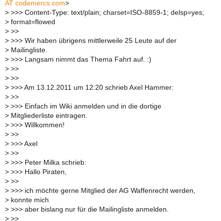
AT codemercs.com
>
>
>>> Content-Type: text/plain; charset=ISO-8859-1; delsp=yes;
>
format=flowed
>
>>
>
>>> Wir haben übrigens mittlerweile 25 Leute auf der
>
Mailingliste.
>
>>> Langsam nimmt das Thema Fahrt auf. :)
>
>>
>
>>
>
>>> Am 13.12.2011 um 12:20 schrieb Axel Hammer:
>
>>
>
>>> Einfach im Wiki anmelden und in die dortige
>
Mitgliederliste eintragen.
>
>>> Willkommen!
>
>>
>
>>> Axel
>
>>
>
>>> Peter Milka schrieb:
>
>>> Hallo Piraten,
>
>>
>
>>> ich möchte gerne Mitglied der AG Waffenrecht werden,
>
konnte mich
>
>>> aber bislang nur für die Mailingliste anmelden.
>
>>