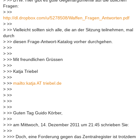
>
>> BTW: Hier gibt es gute Gegenargumente auf die üblichen
Fragen:
>
>>
http://dl.dropbox.com/u/5278508/Waffen_Fragen_Antworten.pdf
>
>>
>
>> Vielleicht sollten sich alle, die an der Sitzung teilnehmen, mal
durch
>
>> diesen Frage-Antwort-Katalog vorher durchgehen.
>
>>
>
>>
>
>> Mit freundlichen Grüssen
>
>>
>
>> Katja Triebel
>
>>
>
>>
mailto:katja AT triebel.de
>
>>
>
>>
>
>>
>
>>
>
>> Guten Tag Guido Körber,
>
>>
>
>> am Mittwoch, 14. Dezember 2011 um 21:45 schrieben Sie:
>
>>
>
>>> Doch, eine Forderung gegen das Zentralregister ist trotzdem