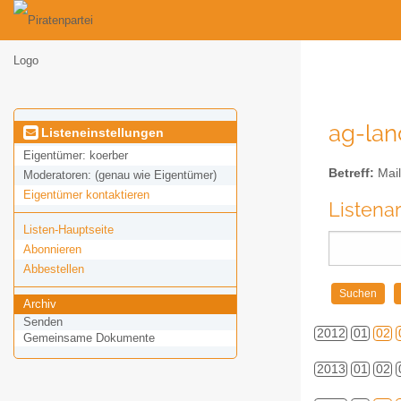
ag-land
Listeneinstellungen
Eigentümer:
koerber
Betreff:
Mail
Moderatoren:
(genau wie Eigentümer)
Eigentümer kontaktieren
Listena
Listen-Hauptseite
Abonnieren
Abbestellen
Archiv
Senden
2012
01
02
Gemeinsame Dokumente
2013
01
02