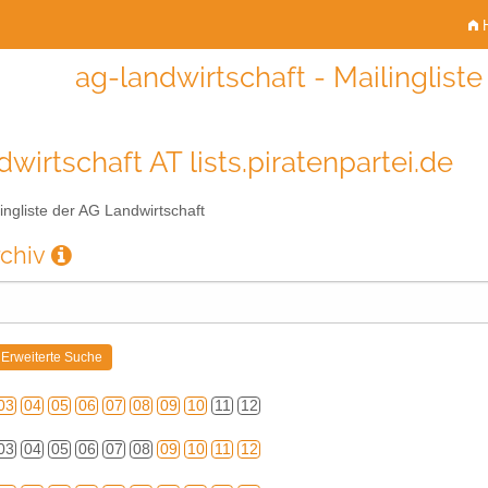
H
ag-landwirtschaft - Mailinglist
wirtschaft AT lists.piratenpartei.de
ingliste der AG Landwirtschaft
rchiv
03
04
05
06
07
08
09
10
11
12
03
04
05
06
07
08
09
10
11
12