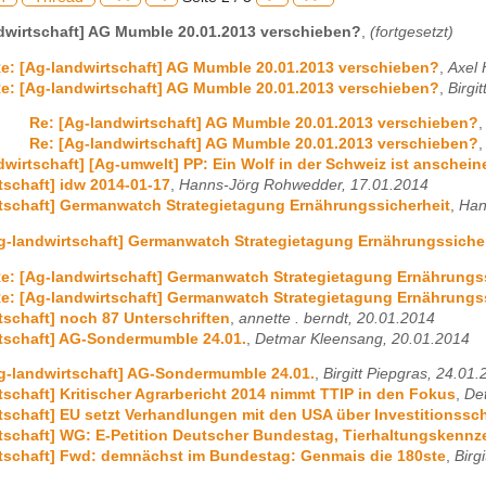
dwirtschaft] AG Mumble 20.01.2013 verschieben?
,
(fortgesetzt)
e: [Ag-landwirtschaft] AG Mumble 20.01.2013 verschieben?
,
Axel 
e: [Ag-landwirtschaft] AG Mumble 20.01.2013 verschieben?
,
Birgi
Re: [Ag-landwirtschaft] AG Mumble 20.01.2013 verschieben?
Re: [Ag-landwirtschaft] AG Mumble 20.01.2013 verschieben?
dwirtschaft] [Ag-umwelt] PP: Ein Wolf in der Schweiz ist anschei
tschaft] idw 2014-01-17
,
Hanns-Jörg Rohwedder, 17.01.2014
tschaft] Germanwatch Strategietagung Ernährungssicherheit
,
Han
g-landwirtschaft] Germanwatch Strategietagung Ernährungssiche
e: [Ag-landwirtschaft] Germanwatch Strategietagung Ernährungs
e: [Ag-landwirtschaft] Germanwatch Strategietagung Ernährungs
tschaft] noch 87 Unterschriften
,
annette . berndt, 20.01.2014
tschaft] AG-Sondermumble 24.01.
,
Detmar Kleensang, 20.01.2014
g-landwirtschaft] AG-Sondermumble 24.01.
,
Birgitt Piepgras, 24.01
tschaft] Kritischer Agrarbericht 2014 nimmt TTIP in den Fokus
,
De
tschaft] EU setzt Verhandlungen mit den USA über Investitionssc
tschaft] WG: E-Petition Deutscher Bundestag, Tierhaltungskenn
tschaft] Fwd: demnächst im Bundestag: Genmais die 180ste
,
Birg