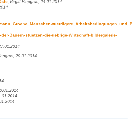
0ste
,
Birgitt Piepgras, 24.01.2014
2014
rrmann_Groehe_Menschenwuerdigere_Arbeitsbedingungen_und_Be
er-Bauern-stuetzen-die-uebrige-Wirtschaft-bildergalerie-
 27.01.2014
Piepgras, 29.01.2014
14
30.01.2014
31.01.2014
.01.2014