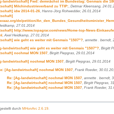
g-landwirtschaft] Fwd: demnächst im Bundestag: Genmais die 18
tschaft] Milchindustrieverband zu TTIP:
,
Detmar Kleensang, 24.01.
tschaft] idw 2014-01-26
,
Hanns-Jörg Rohwedder, 26.01.2014
tschaft]
.avaaz.org/de/petition/An_den_Bundes_Gesundheitsminister_He
Heidkamp, 27.01.2014
tschaft] http://www.topagrar.com/news/Home-top-News-Einkaeufe-d
ml
,
Axel Heidkamp, 27.01.2014
tschaft] wie geht es weiter mit Genmais "1507"?
,
annette . berndt,
g-landwirtschaft] wie geht es weiter mit Genmais "1507"?
,
Birgitt 
rtschaft] nochmal MON 1507
,
Birgitt Piepgras, 29.01.2014
g-landwirtschaft] nochmal MON 1507
,
Birgitt Piepgras, 29.01.2014
e: [Ag-landwirtschaft] nochmal MON 1507
,
Frank Roeder, 30.01.20
Re: [Ag-landwirtschaft] nochmal MON 1507
,
annette . berndt, 
Re: [Ag-landwirtschaft] nochmal MON 1507
,
Birgitt Piepgras, 
Re: [Ag-landwirtschaft] nochmal MON 1507
,
Frank Roeder, 31
gestellt durch
MHonArc 2.6.19
.