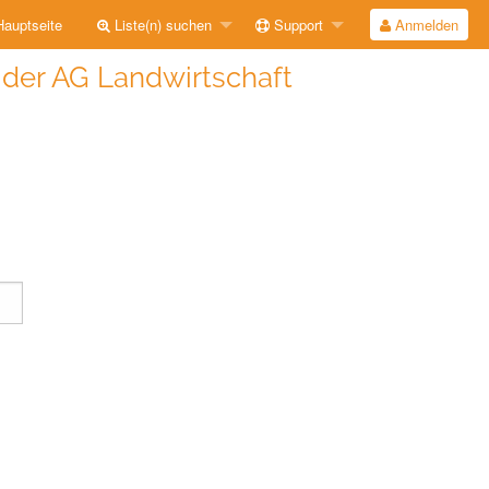
auptseite
Liste(n) suchen
Support
Anmelden
e der AG Landwirtschaft