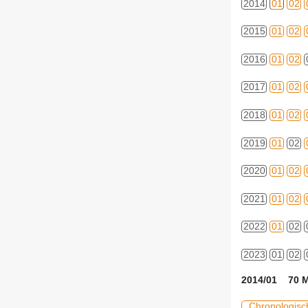
2014
01
02
2015
01
02
2016
01
02
2017
01
02
2018
01
02
2019
01
02
2020
01
02
2021
01
02
2022
01
02
2023
01
02
2014/01 70 M
Chronologisc