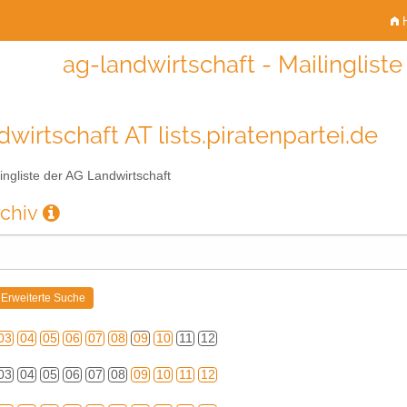
H
ag-landwirtschaft - Mailinglist
wirtschaft AT lists.piratenpartei.de
ingliste der AG Landwirtschaft
rchiv
03
04
05
06
07
08
09
10
11
12
03
04
05
06
07
08
09
10
11
12