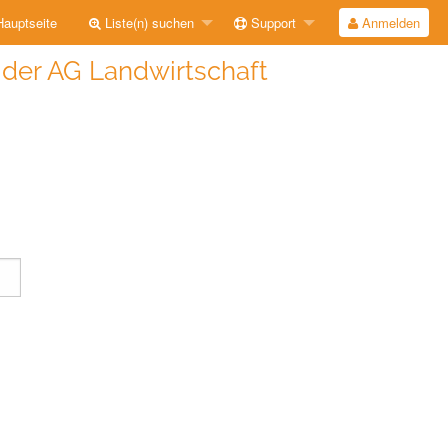
auptseite
Liste(n) suchen
Support
Anmelden
e der AG Landwirtschaft