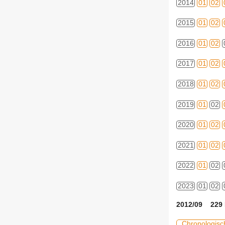
2014
01
02
2015
01
02
2016
01
02
2017
01
02
2018
01
02
2019
01
02
2020
01
02
2021
01
02
2022
01
02
2023
01
02
2012/09 229 
Chronologisc