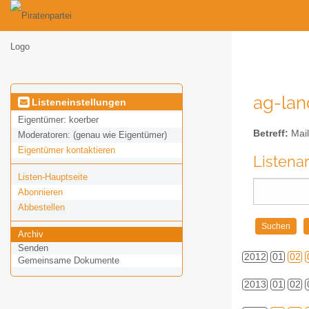
ag-land
Listeneinstellungen
Eigentümer:
koerber
Betreff:
Mail
Moderatoren:
(genau wie Eigentümer)
Eigentümer kontaktieren
Listena
Listen-Hauptseite
Abonnieren
Abbestellen
Archiv
Senden
2012
01
02
Gemeinsame Dokumente
2013
01
02