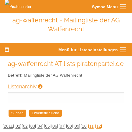
Sympa Menü
ag-waffenrecht - Mailingliste der AG
Waffenrecht
Menü für Listeneinstellungen
ag-waffenrecht AT lists.piratenpartei.de
Betreff:
Mailingliste der AG Waffenrecht
Listenarchiv
2011
01
02
03
04
05
06
07
08
09
10
11
12