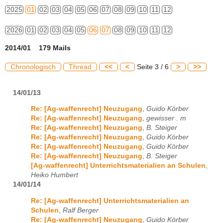
2025
01
02
03
04
05
06
07
08
09
10
11
12
2026
01
02
03
04
05
06
07
08
09
10
11
12
2014/01 179 Mails
Chronologisch
Thread
<<
<
Seite 3 / 6
>
>>
14/01/13
Re: [Ag-waffenrecht] Neuzugang
,
Guido Körber
Re: [Ag-waffenrecht] Neuzugang
,
gewisser . m
Re: [Ag-waffenrecht] Neuzugang
,
B. Steiger
Re: [Ag-waffenrecht] Neuzugang
,
Guido Körber
Re: [Ag-waffenrecht] Neuzugang
,
Guido Körber
Re: [Ag-waffenrecht] Neuzugang
,
B. Steiger
[Ag-waffenrecht] Unterrichtsmaterialien an Schulen
,
Heiko Humbert
14/01/14
Re: [Ag-waffenrecht] Unterrichtsmaterialien an
Schulen
,
Ralf Berger
Re: [Ag-waffenrecht] Neuzugang
,
Guido Körber