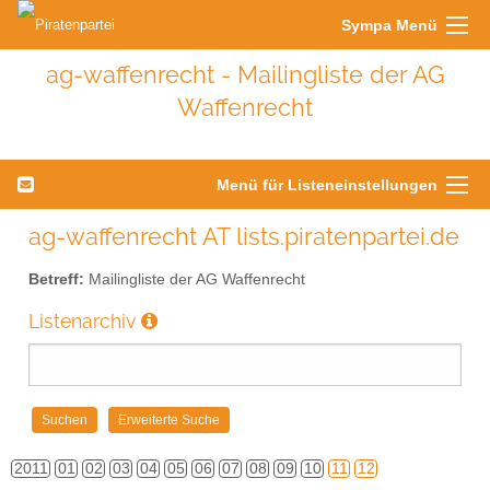
Sympa Menü
ag-waffenrecht - Mailingliste der AG
Waffenrecht
Menü für Listeneinstellungen
ag-waffenrecht AT lists.piratenpartei.de
Betreff:
Mailingliste der AG Waffenrecht
Listenarchiv
2011
01
02
03
04
05
06
07
08
09
10
11
12