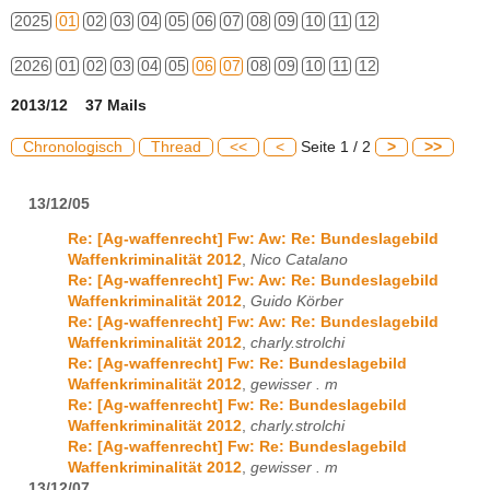
2025
01
02
03
04
05
06
07
08
09
10
11
12
2026
01
02
03
04
05
06
07
08
09
10
11
12
2013/12 37 Mails
Chronologisch
Thread
<<
<
Seite 1 / 2
>
>>
13/12/05
Re: [Ag-waffenrecht] Fw: Aw: Re: Bundeslagebild
Waffenkriminalität 2012
,
Nico Catalano
Re: [Ag-waffenrecht] Fw: Aw: Re: Bundeslagebild
Waffenkriminalität 2012
,
Guido Körber
Re: [Ag-waffenrecht] Fw: Aw: Re: Bundeslagebild
Waffenkriminalität 2012
,
charly.strolchi
Re: [Ag-waffenrecht] Fw: Re: Bundeslagebild
Waffenkriminalität 2012
,
gewisser . m
Re: [Ag-waffenrecht] Fw: Re: Bundeslagebild
Waffenkriminalität 2012
,
charly.strolchi
Re: [Ag-waffenrecht] Fw: Re: Bundeslagebild
Waffenkriminalität 2012
,
gewisser . m
13/12/07