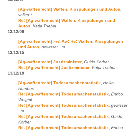
[Ag-waffenrecht] Waffen, Klospülungen und Autos
,
volker t.
Re: [Ag-waffenrecht] Waffen, Klospülungen und
Autos
,
Katja Triebel
13/12/09
[Ag-waffenrecht] Fw: Aw: Re: Waffen, Klospülungen
und Autos
,
gewisser . m
13/12/15
[Ag-waffenrecht] Justizminister
,
Guido Körber
Re: [Ag-waffenrecht] Justizminister
,
Katja Triebel
13/12/18
[Ag-waffenrecht] Todesursachenstatistik
,
Heiko
Humbert
Re: [Ag-waffenrecht] Todesursachenstatistik
,
Enrico
Weigelt
Re: [Ag-waffenrecht] Todesursachenstatistik
,
gewisser
. m
Re: [Ag-waffenrecht] Todesursachenstatistik
,
Guido
Körber
Re: [Ag-waffenrecht] Todesursachenstatistik
,
Enrico