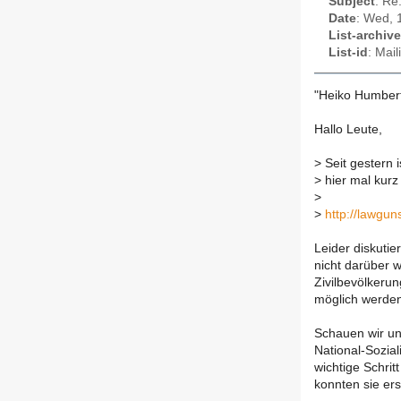
Subject
: Re
Date
: Wed, 
List-archive
List-id
: Mai
"Heiko Humbert
Hallo Leute,
>
Seit gestern i
>
hier mal kur
>
>
http://lawgu
Leider diskuti
nicht darüber w
Zivilbevölkeru
möglich werden
Schauen wir u
National-Sozial
wichtige Schri
konnten sie er