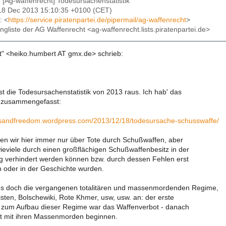
: [Ag-waffenrecht] Todesursachenstatistik
18 Dec 2013 15:10:35 +0100 (CET)
: <
https://service.piratenpartei.de/pipermail/ag-waffenrecht
>
lingliste der AG Waffenrecht <ag-waffenrecht.lists.piratenpartei.de>
" <heiko.humbert AT gmx.de> schrieb:
st die Todesursachenstatistik von 2013 raus. Ich hab' das
z zusammengefasst:
nsandfreedom.wordpress.com/2013/12/18/todesursache-schusswaffe/
eren wir hier immer nur über Tote durch Schußwaffen, aber
ieviele durch einen großflächigen Schußwaffenbesitz in der
ng verhindert werden können bzw. durch dessen Fehlen erst
 oder in der Geschichte wurden.
ns doch die vergangenen totalitären und massenmordenden Regime,
isten, Bolschewiki, Rote Khmer, usw, usw. an: der erste
tt zum Aufbau dieser Regime war das Waffenverbot - danach
st mit ihren Massenmorden beginnen.