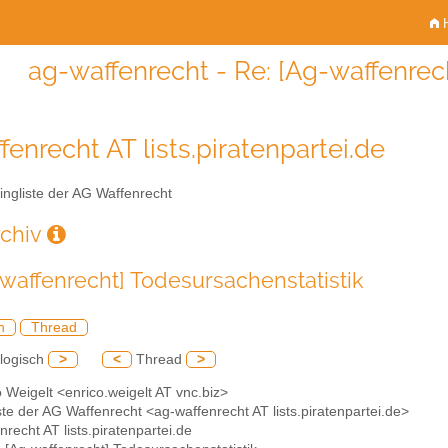
H
ag-waffenrecht - Re: [Ag-waffenrec
fenrecht AT lists.piratenpartei.de
ingliste der AG Waffenrecht
rchiv
-waffenrecht] Todesursachenstatistik
h
Thread
logisch
>
<
Thread
>
o Weigelt <enrico.weigelt AT vnc.biz>
iste der AG Waffenrecht <ag-waffenrecht AT lists.piratenpartei.de>
nrecht AT lists.piratenpartei.de