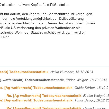
 Diskussion mal vom Kopf auf die Füße stellen:
icht nur darum, den Jägern und Sportschützen ihr Vergnügen
ondern die Verteidungsmöglichkeit der Zivilbevölkerung
eidrehenenden Machtapparat. Genau das ist auch der primäre
B. die US-Verfassung den privaten Waffenbesitz als
schreibt. Wenn der Staat zu mächtig wird, dann wird er
 Feind.
echt] Todesursachenstatistik
,
Heiko Humbert, 18.12.2013
g-waffenrecht] Todesursachenstatistik
,
Enrico Weigelt, 18.12.2013
e: [Ag-waffenrecht] Todesursachenstatistik
,
Guido Körber, 18.12.
Re: [Ag-waffenrecht] Todesursachenstatistik
,
Enrico Weigelt, 
e: [Ag-waffenrecht] Todesursachenstatistik
,
Timur Beygo, 18.12.2
Re: [Ag-waffenrecht] Todesursachenstatistik
,
Heiko Humbert, 