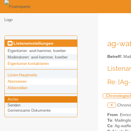
ag-waf
Listeneinstellungen
Eigentümer:
axel-hammer, koerber
Betreff:
Mail
Moderatoren:
axel-hammer, koerber
Eigentümer kontaktieren
Listena
Listen-Hauptseite
Re: [Ag
Abonnieren
Abbestellen
Chronologisc
Archiv
<
Chrono
Senden
Gemeinsame Dokumente
From
: Enric
To
: Mailingl
Cc
: Ag-waffe