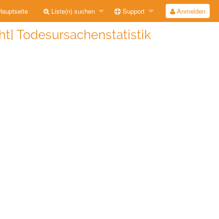
auptseite
Liste(n) suchen
Support
Anmelden
ht] Todesursachenstatistik