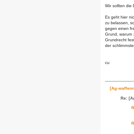
Wir sollten die
Es geht hier n
zu belassen, s
gegen einen fr
Grund, warum z
Grundrecht fest
der schlimmste
cu
[Ag-waffenr
Re: [A
R
R