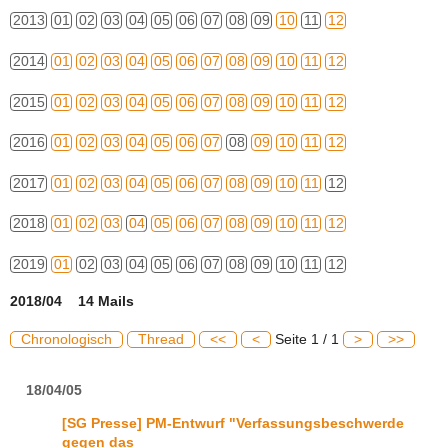
2013
01
02
03
04
05
06
07
08
09
10
11
12
2014
01
02
03
04
05
06
07
08
09
10
11
12
2015
01
02
03
04
05
06
07
08
09
10
11
12
2016
01
02
03
04
05
06
07
08
09
10
11
12
2017
01
02
03
04
05
06
07
08
09
10
11
12
2018
01
02
03
04
05
06
07
08
09
10
11
12
2019
01
02
03
04
05
06
07
08
09
10
11
12
2018/04 14 Mails
Chronologisch
Thread
<<
<
Seite 1 / 1
>
>>
18/04/05
[SG Presse] PM-Entwurf "Verfassungsbeschwerde
gegen das