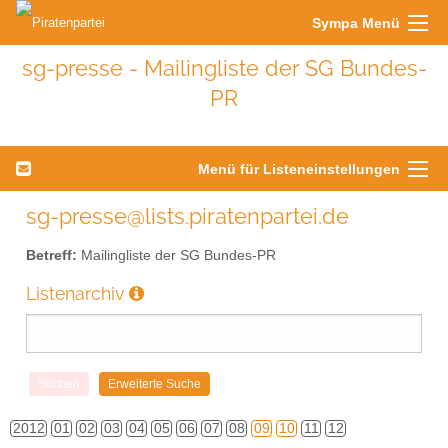
Sympa Menü
sg-presse - Mailingliste der SG Bundes-
PR
Menü für Listeneinstellungen
sg-presse@lists.piratenpartei.de
Betreff:
Mailingliste der SG Bundes-PR
Listenarchiv
2012
01
02
03
04
05
06
07
08
09
10
11
12