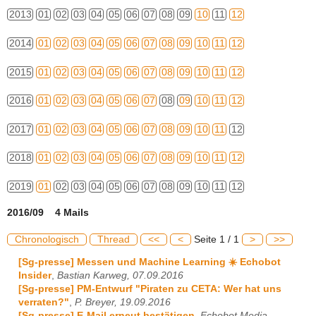
2013
01
02
03
04
05
06
07
08
09
10
11
12
2014
01
02
03
04
05
06
07
08
09
10
11
12
2015
01
02
03
04
05
06
07
08
09
10
11
12
2016
01
02
03
04
05
06
07
08
09
10
11
12
2017
01
02
03
04
05
06
07
08
09
10
11
12
2018
01
02
03
04
05
06
07
08
09
10
11
12
2019
01
02
03
04
05
06
07
08
09
10
11
12
2016/09 4 Mails
Chronologisch
Thread
<<
<
Seite 1 / 1
>
>>
[Sg-presse] Messen und Machine Learning ☀️ Echobot
Insider
,
Bastian Karweg, 07.09.2016
[Sg-presse] PM-Entwurf "Piraten zu CETA: Wer hat uns
verraten?"
,
P. Breyer, 19.09.2016
[Sg-presse] E-Mail erneut bestätigen
,
Echobot Media,