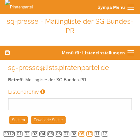
Sympa Menü
sg-presse - Mailingliste der SG Bundes-
PR
Menü für Listeneinstellungen
sg-presse@lists.piratenpartei.de
Betreff:
Mailingliste der SG Bundes-PR
Listenarchiv
2012
01
02
03
04
05
06
07
08
09
10
11
12