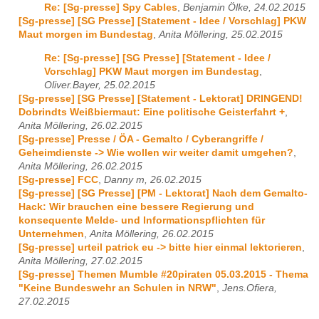
Re: [Sg-presse] Spy Cables
,
Benjamin Ölke, 24.02.2015
[Sg-presse] [SG Presse] [Statement - Idee / Vorschlag] PKW
Maut morgen im Bundestag
,
Anita Möllering, 25.02.2015
Re: [Sg-presse] [SG Presse] [Statement - Idee /
Vorschlag] PKW Maut morgen im Bundestag
,
Oliver.Bayer, 25.02.2015
[Sg-presse] [SG Presse] [Statement - Lektorat] DRINGEND!
Dobrindts Weißbiermaut: Eine politische Geisterfahrt +
,
Anita Möllering, 26.02.2015
[Sg-presse] Presse / ÖA - Gemalto / Cyberangriffe /
Geheimdienste -> Wie wollen wir weiter damit umgehen?
,
Anita Möllering, 26.02.2015
[Sg-presse] FCC
,
Danny m, 26.02.2015
[Sg-presse] [SG Presse] [PM - Lektorat] Nach dem Gemalto-
Hack: Wir brauchen eine bessere Regierung und
konsequente Melde- und Informationspflichten für
Unternehmen
,
Anita Möllering, 26.02.2015
[Sg-presse] urteil patrick eu -> bitte hier einmal lektorieren
,
Anita Möllering, 27.02.2015
[Sg-presse] Themen Mumble #20piraten 05.03.2015 - Thema
"Keine Bundeswehr an Schulen in NRW"
,
Jens.Ofiera,
27.02.2015