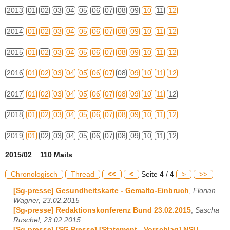
2013
01
02
03
04
05
06
07
08
09
10
11
12
2014
01
02
03
04
05
06
07
08
09
10
11
12
2015
01
02
03
04
05
06
07
08
09
10
11
12
2016
01
02
03
04
05
06
07
08
09
10
11
12
2017
01
02
03
04
05
06
07
08
09
10
11
12
2018
01
02
03
04
05
06
07
08
09
10
11
12
2019
01
02
03
04
05
06
07
08
09
10
11
12
2015/02 110 Mails
Chronologisch
Thread
<<
<
Seite 4 / 4
>
>>
[Sg-presse] Gesundheitskarte - Gemalto-Einbruch
,
Florian
Wagner, 23.02.2015
[Sg-presse] Redaktionskonferenz Bund 23.02.2015
,
Sascha
Ruschel, 23.02.2015
[Sg-presse] [SG Presse] [Statement - Vorschlag] NSU