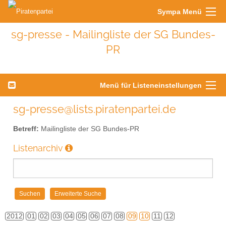
Sympa Menü
sg-presse - Mailingliste der SG Bundes-
PR
Menü für Listeneinstellungen
sg-presse@lists.piratenpartei.de
Betreff:
Mailingliste der SG Bundes-PR
Listenarchiv
2012
01
02
03
04
05
06
07
08
09
10
11
12