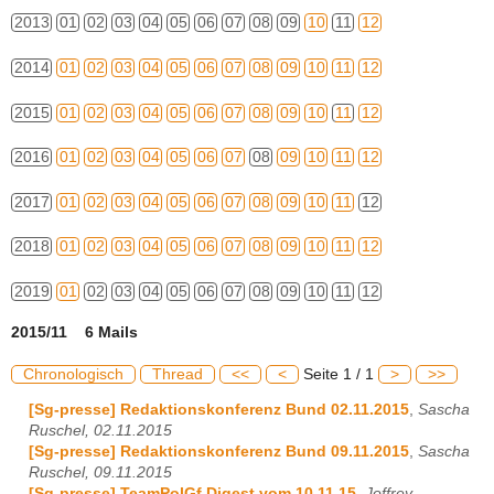
2013
01
02
03
04
05
06
07
08
09
10
11
12
2014
01
02
03
04
05
06
07
08
09
10
11
12
2015
01
02
03
04
05
06
07
08
09
10
11
12
2016
01
02
03
04
05
06
07
08
09
10
11
12
2017
01
02
03
04
05
06
07
08
09
10
11
12
2018
01
02
03
04
05
06
07
08
09
10
11
12
2019
01
02
03
04
05
06
07
08
09
10
11
12
2015/11 6 Mails
Chronologisch
Thread
<<
<
Seite 1 / 1
>
>>
[Sg-presse] Redaktionskonferenz Bund 02.11.2015
,
Sascha
Ruschel, 02.11.2015
[Sg-presse] Redaktionskonferenz Bund 09.11.2015
,
Sascha
Ruschel, 09.11.2015
[Sg-presse] TeamPolGf Digest vom 10.11.15
,
Joffrey,