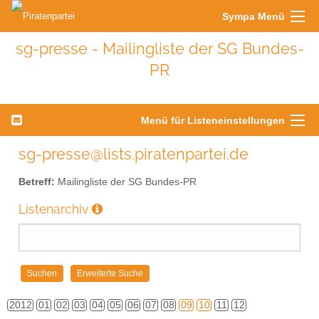
Sympa Menü
sg-presse - Mailingliste der SG Bundes-
PR
Menü für Listeneinstellungen
sg-presse@lists.piratenpartei.de
Betreff:
Mailingliste der SG Bundes-PR
Listenarchiv
2012
01
02
03
04
05
06
07
08
09
10
11
12