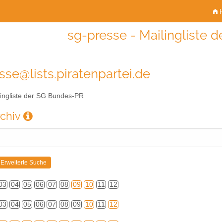
H
sg-presse - Mailingliste
sse@lists.piratenpartei.de
ingliste der SG Bundes-PR
rchiv
03
04
05
06
07
08
09
10
11
12
03
04
05
06
07
08
09
10
11
12