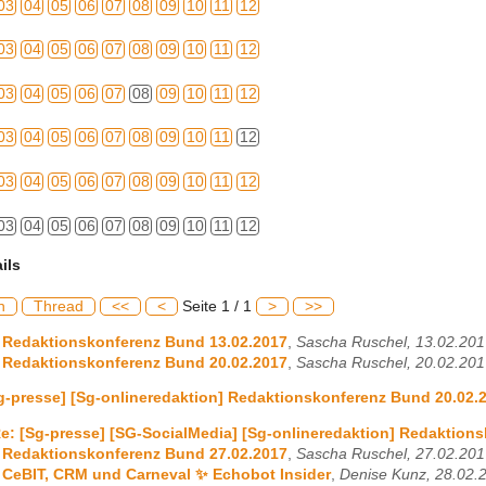
03
04
05
06
07
08
09
10
11
12
03
04
05
06
07
08
09
10
11
12
03
04
05
06
07
08
09
10
11
12
03
04
05
06
07
08
09
10
11
12
03
04
05
06
07
08
09
10
11
12
03
04
05
06
07
08
09
10
11
12
ils
h
Thread
<<
<
Seite 1 / 1
>
>>
 Redaktionskonferenz Bund 13.02.2017
,
Sascha Ruschel, 13.02.201
 Redaktionskonferenz Bund 20.02.2017
,
Sascha Ruschel, 20.02.201
g-presse] [Sg-onlineredaktion] Redaktionskonferenz Bund 20.02.
e: [Sg-presse] [SG-SocialMedia] [Sg-onlineredaktion] Redaktion
 Redaktionskonferenz Bund 27.02.2017
,
Sascha Ruschel, 27.02.201
 CeBIT, CRM und Carneval ✨ Echobot Insider
,
Denise Kunz, 28.02.