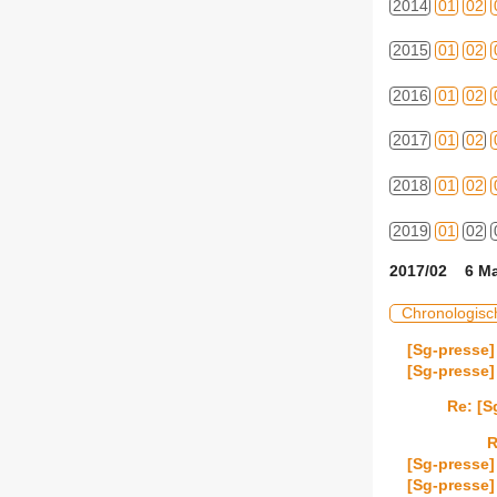
2014
01
02
2015
01
02
2016
01
02
2017
01
02
2018
01
02
2019
01
02
2017/02 6 Ma
Chronologisc
[Sg-presse]
[Sg-presse]
Re: [S
R
[Sg-presse]
[Sg-presse]