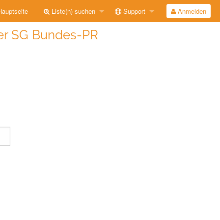
auptseite
Liste(n) suchen
Support
Anmelden
 der SG Bundes-PR