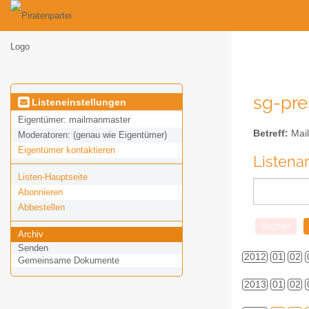
sg-pre
Listeneinstellungen
Eigentümer:
mailmanmaster
Betreff:
Mail
Moderatoren:
(genau wie Eigentümer)
Eigentümer kontaktieren
Listena
Listen-Hauptseite
Abonnieren
Abbestellen
Archiv
Senden
2012
01
02
Gemeinsame Dokumente
2013
01
02