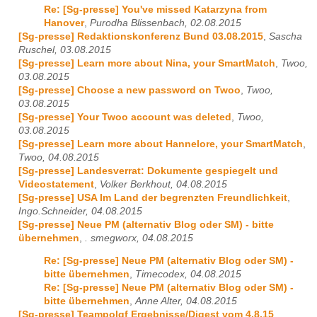
Re: [Sg-presse] You've missed Katarzyna from
Hanover
,
Purodha Blissenbach, 02.08.2015
[Sg-presse] Redaktionskonferenz Bund 03.08.2015
,
Sascha
Ruschel, 03.08.2015
[Sg-presse] Learn more about Nina, your SmartMatch
,
Twoo,
03.08.2015
[Sg-presse] Choose a new password on Twoo
,
Twoo,
03.08.2015
[Sg-presse] Your Twoo account was deleted
,
Twoo,
03.08.2015
[Sg-presse] Learn more about Hannelore, your SmartMatch
,
Twoo, 04.08.2015
[Sg-presse] Landesverrat: Dokumente gespiegelt und
Videostatement
,
Volker Berkhout, 04.08.2015
[Sg-presse] USA Im Land der begrenzten Freundlichkeit
,
Ingo.Schneider, 04.08.2015
[Sg-presse] Neue PM (alternativ Blog oder SM) - bitte
übernehmen
,
. smegworx, 04.08.2015
Re: [Sg-presse] Neue PM (alternativ Blog oder SM) -
bitte übernehmen
,
Timecodex, 04.08.2015
Re: [Sg-presse] Neue PM (alternativ Blog oder SM) -
bitte übernehmen
,
Anne Alter, 04.08.2015
[Sg-presse] Teampolgf Ergebnisse/Digest vom 4.8.15
,