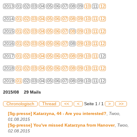
2013
01
02
03
04
05
06
07
08
09
10
11
12
2014
01
02
03
04
05
06
07
08
09
10
11
12
2015
01
02
03
04
05
06
07
08
09
10
11
12
2016
01
02
03
04
05
06
07
08
09
10
11
12
2017
01
02
03
04
05
06
07
08
09
10
11
12
2018
01
02
03
04
05
06
07
08
09
10
11
12
2019
01
02
03
04
05
06
07
08
09
10
11
12
2015/08 29 Mails
Chronologisch
Thread
<<
<
Seite 1 / 1
>
>>
[Sg-presse] Katarzyna, 44 - Are you interested?
,
Twoo,
01.08.2015
[Sg-presse] You've missed Katarzyna from Hanover
,
Twoo,
02.08.2015