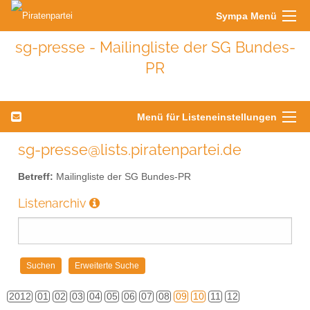
Sympa Menü
sg-presse - Mailingliste der SG Bundes-
PR
Menü für Listeneinstellungen
sg-presse@lists.piratenpartei.de
Betreff:
Mailingliste der SG Bundes-PR
Listenarchiv
2012
01
02
03
04
05
06
07
08
09
10
11
12