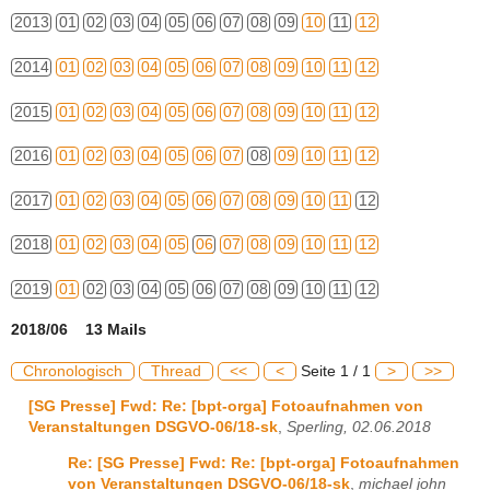
2013
01
02
03
04
05
06
07
08
09
10
11
12
2014
01
02
03
04
05
06
07
08
09
10
11
12
2015
01
02
03
04
05
06
07
08
09
10
11
12
2016
01
02
03
04
05
06
07
08
09
10
11
12
2017
01
02
03
04
05
06
07
08
09
10
11
12
2018
01
02
03
04
05
06
07
08
09
10
11
12
2019
01
02
03
04
05
06
07
08
09
10
11
12
2018/06 13 Mails
Chronologisch
Thread
<<
<
Seite 1 / 1
>
>>
[SG Presse] Fwd: Re: [bpt-orga] Fotoaufnahmen von
Veranstaltungen DSGVO-06/18-sk
,
Sperling, 02.06.2018
Re: [SG Presse] Fwd: Re: [bpt-orga] Fotoaufnahmen
von Veranstaltungen DSGVO-06/18-sk
,
michael john