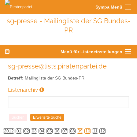
Sympa Menü
sg-presse - Mailingliste der SG Bundes-
PR
Menü für Listeneinstellungen
sg-presse@lists.piratenpartei.de
Betreff:
Mailingliste der SG Bundes-PR
Listenarchiv
2012
01
02
03
04
05
06
07
08
09
10
11
12