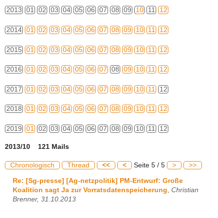
2013
01
02
03
04
05
06
07
08
09
10
11
12
2014
01
02
03
04
05
06
07
08
09
10
11
12
2015
01
02
03
04
05
06
07
08
09
10
11
12
2016
01
02
03
04
05
06
07
08
09
10
11
12
2017
01
02
03
04
05
06
07
08
09
10
11
12
2018
01
02
03
04
05
06
07
08
09
10
11
12
2019
01
02
03
04
05
06
07
08
09
10
11
12
2013/10 121 Mails
Chronologisch
Thread
<<
<
Seite 5 / 5
>
>>
Re: [Sg-presse] [Ag-netzpolitik] PM-Entwurf: Große
Koalition sagt Ja zur Vorratsdatenspeicherung
,
Christian
Brenner, 31.10.2013