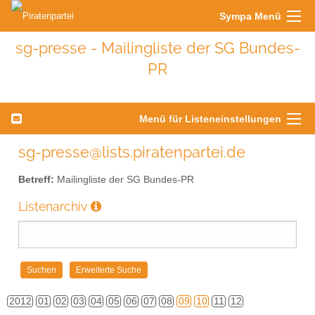
Sympa Menü
sg-presse - Mailingliste der SG Bundes-
PR
Menü für Listeneinstellungen
sg-presse@lists.piratenpartei.de
Betreff:
Mailingliste der SG Bundes-PR
Listenarchiv
2012
01
02
03
04
05
06
07
08
09
10
11
12