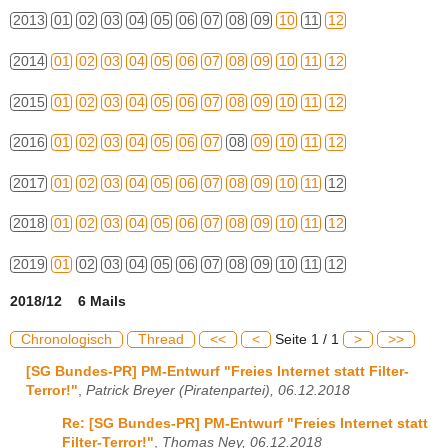
2013
01
02
03
04
05
06
07
08
09
10
11
12
2014
01
02
03
04
05
06
07
08
09
10
11
12
2015
01
02
03
04
05
06
07
08
09
10
11
12
2016
01
02
03
04
05
06
07
08
09
10
11
12
2017
01
02
03
04
05
06
07
08
09
10
11
12
2018
01
02
03
04
05
06
07
08
09
10
11
12
2019
01
02
03
04
05
06
07
08
09
10
11
12
2018/12 6 Mails
Chronologisch
Thread
<<
<
Seite 1 / 1
>
>>
[SG Bundes-PR] PM-Entwurf "Freies Internet statt Filter-
Terror!"
,
Patrick Breyer (Piratenpartei), 06.12.2018
Re: [SG Bundes-PR] PM-Entwurf "Freies Internet statt
Filter-Terror!"
,
Thomas Ney, 06.12.2018