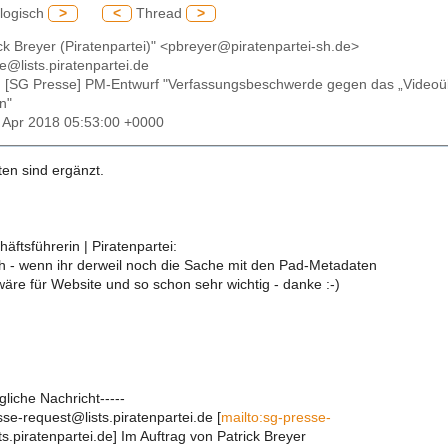
logisch
>
<
Thread
>
ick Breyer (Piratenpartei)" <pbreyer@piratenpartei-sh.de>
e@lists.piratenpartei.de
: [SG Presse] PM-Entwurf "Verfassungsbeschwerde gegen das „Videoü
n"
06 Apr 2018 05:53:00 +0000
en sind ergänzt.
häftsführerin | Piratenpartei:
h - wenn ihr derweil noch die Sache mit den Pad-Metadaten
wäre für Website und so schon sehr wichtig - danke :-)
gliche Nachricht-----
se-request@lists.piratenpartei.de [
mailto:sg-presse-
s.piratenpartei.de] Im Auftrag von Patrick Breyer