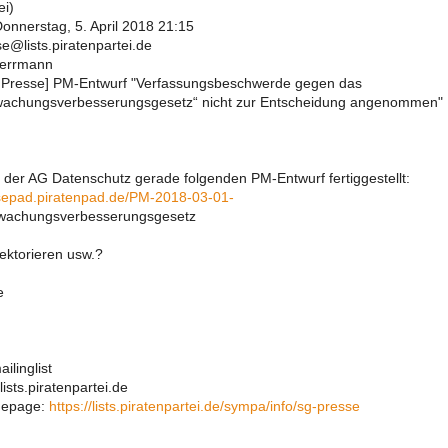
ei)
onnerstag, 5. April 2018 21:15
e@lists.piratenpartei.de
Herrmann
G Presse] PM-Entwurf "Verfassungsbeschwerde gegen das
wachungsverbesserungsgesetz“ nicht zur Entscheidung angenommen"
n der AG Datenschutz gerade folgenden PM-Entwurf fertiggestellt:
ssepad.piratenpad.de/PM-2018-03-01-
wachungsverbesserungsgesetz
lektorieren usw.?
e
ilinglist
ists.piratenpartei.de
omepage:
https://lists.piratenpartei.de/sympa/info/sg-presse