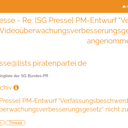
H
esse - Re: [SG Presse] PM-Entwurf 
„Videoüberwachungsverbesserungsges
angenomme
sse@lists.piratenpartei.de
ingliste der SG Bundes-PR
rchiv
 Presse] PM-Entwurf "Verfassungsbeschwer
berwachungsverbesserungsgesetz“ nicht z
h
Thread