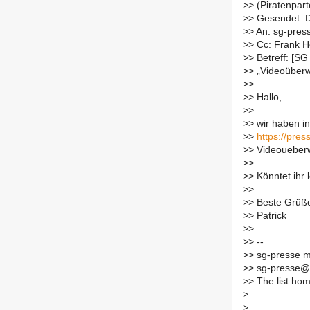
>
> (Piratenpart
>
> Gesendet: D
>
> An: sg-press
>
> Cc: Frank 
>
> Betreff: [S
>
> „Videoüber
>
>
>
> Hallo,
>
>
>
> wir haben i
>
>
https://pre
>
> Videoueber
>
>
>
> Könntet ihr 
>
>
>
> Beste Grüß
>
> Patrick
>
>
>
> --
>
> sg-presse ma
>
> sg-presse@l
>
> The list h
>
>