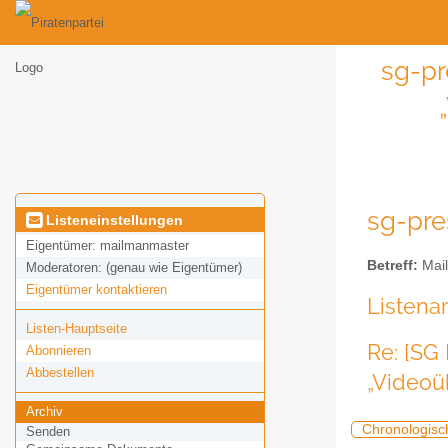
sg-pr
sg-pre
Listeneinstellungen
Eigentümer:
mailmanmaster
Betreff:
Mail
Moderatoren:
(genau wie Eigentümer)
Eigentümer kontaktieren
Listena
Listen-Hauptseite
Re: [SG
Abonnieren
Abbestellen
„Videoü
Archiv
Chronologisc
Senden