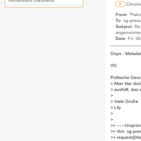
Gemeinsame Dokumente
<
Chrono
From
: "Patr
To
: sg-press
Subject
: Re
angenomme
Date
: Fri, 
Oops - Metadat
VG
Politische Gesc
>
Aber klar doc
>
ausfüllt, das 
>
>
Viele Grüße
>
Lily
>
>
>
> -----Ursprün
>
> Von: sg-pres
>
> request@list