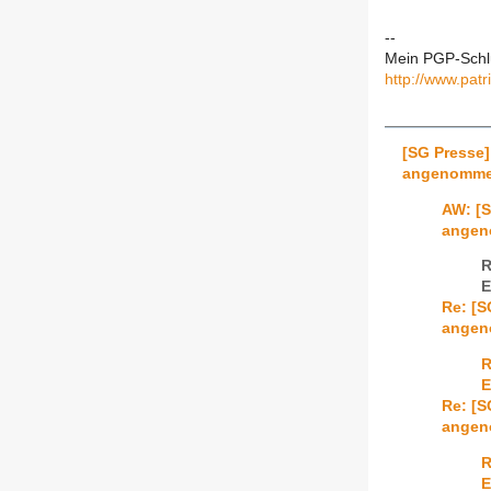
--
Mein PGP-Schl
http://www.pat
[SG Presse
angenomm
AW: [
ange
R
E
Re: [
ange
R
E
Re: [
ange
R
E