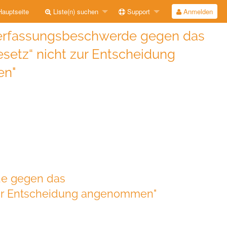
auptseite
Liste(n) suchen
Support
Anmelden
"Verfassungsbeschwerde gegen das
etz“ nicht zur Entscheidung
n"
de gegen das
ur Entscheidung angenommen"