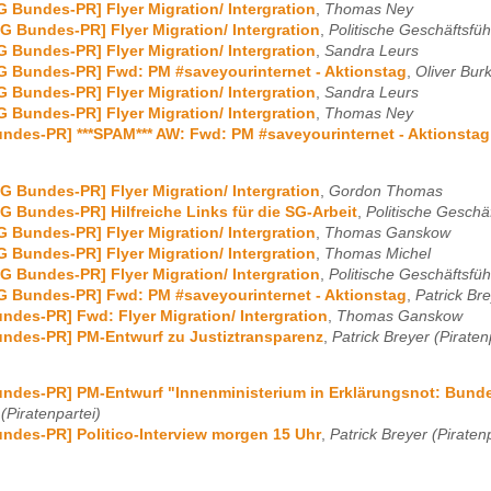
G Bundes-PR] Flyer Migration/ Intergration
,
Thomas Ney
G Bundes-PR] Flyer Migration/ Intergration
,
Politische Geschäftsführ
G Bundes-PR] Flyer Migration/ Intergration
,
Sandra Leurs
G Bundes-PR] Fwd: PM #saveyourinternet - Aktionstag
,
Oliver Bur
G Bundes-PR] Flyer Migration/ Intergration
,
Sandra Leurs
G Bundes-PR] Flyer Migration/ Intergration
,
Thomas Ney
ndes-PR] ***SPAM*** AW: Fwd: PM #saveyourinternet - Aktionstag
G Bundes-PR] Flyer Migration/ Intergration
,
Gordon Thomas
G Bundes-PR] Hilfreiche Links für die SG-Arbeit
,
Politische Geschäf
G Bundes-PR] Flyer Migration/ Intergration
,
Thomas Ganskow
G Bundes-PR] Flyer Migration/ Intergration
,
Thomas Michel
G Bundes-PR] Flyer Migration/ Intergration
,
Politische Geschäftsführ
G Bundes-PR] Fwd: PM #saveyourinternet - Aktionstag
,
Patrick Bre
ndes-PR] Fwd: Flyer Migration/ Intergration
,
Thomas Ganskow
ndes-PR] PM-Entwurf zu Justiztransparenz
,
Patrick Breyer (Piraten
ndes-PR] PM-Entwurf "Innenministerium in Erklärungsnot: Bund
(Piratenpartei)
ndes-PR] Politico-Interview morgen 15 Uhr
,
Patrick Breyer (Piraten