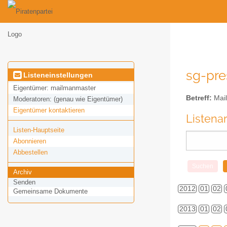
sg-pre
Listeneinstellungen
Eigentümer:
mailmanmaster
Betreff:
Mail
Moderatoren:
(genau wie Eigentümer)
Eigentümer kontaktieren
Listena
Listen-Hauptseite
Abonnieren
Abbestellen
Archiv
Senden
2012
01
02
Gemeinsame Dokumente
2013
01
02