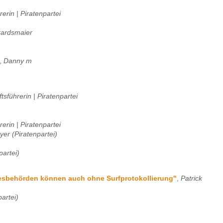
erin | Piratenpartei
kardsmaier
,
Danny m
tsführerin | Piratenpartei
erin | Piratenpartei
yer (Piratenpartei)
partei)
esbehörden können auch ohne Surfprotokollierung"
,
Patrick
partei)