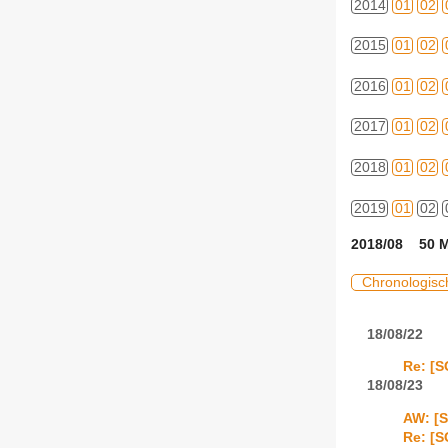
2014
01
02
2015
01
02
2016
01
02
2017
01
02
2018
01
02
2019
01
02
2018/08 50 M
Chronologisc
18/08/22
Re: [S
18/08/23
AW: [S
Re: [S