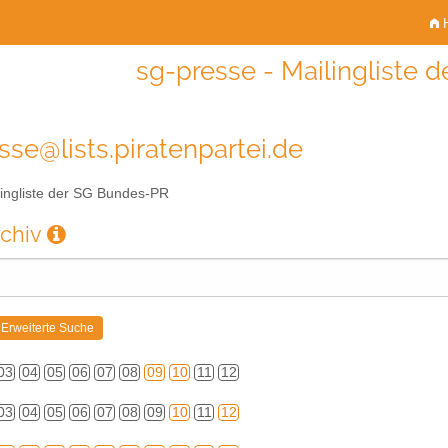
H
sg-presse - Mailingliste
sse@lists.piratenpartei.de
ingliste der SG Bundes-PR
rchiv
03
04
05
06
07
08
09
10
11
12
03
04
05
06
07
08
09
10
11
12