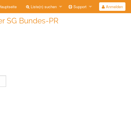
auptseite
Liste(n) suchen
Support
Anmelden
 der SG Bundes-PR