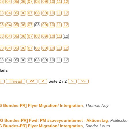
03
04
05
06
07
08
09
10
11
12
03
04
05
06
07
08
09
10
11
12
03
04
05
06
07
08
09
10
11
12
03
04
05
06
07
08
09
10
11
12
03
04
05
06
07
08
09
10
11
12
03
04
05
06
07
08
09
10
11
12
ails
h
Thread
<<
<
Seite 2 / 2
>
>>
G Bundes-PR] Flyer Migration/ Intergration
,
Thomas Ney
G Bundes-PR] Fwd: PM #saveyourinternet - Aktionstag
,
Politische
G Bundes-PR] Flyer Migration/ Intergration
,
Sandra Leurs