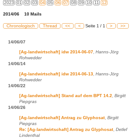
2023
01
02
03
04
05
06
07
08
09
10
11
12
2014/06 10 Mails
Chronologisch
Thread
<<
<
Seite 1 / 1
>
>>
14/06/07
[Ag-landwirtschaft] idw 2014-06-07
,
Hanns-Jörg
Rohwedder
14/06/14
[Ag-landwirtschaft] idw 2014-06-13
,
Hanns-Jörg
Rohwedder
14/06/22
[Ag-landwirtschaft] Stand auf dem BPT 14.2
,
Birgitt
Piepgras
14/06/26
[Ag-landwirtschaft] Antrag zu Glyphosat
,
Birgitt
Piepgras
Re: [Ag-landwirtschaft] Antrag zu Glyphosat
,
Detlef
Lindenthal