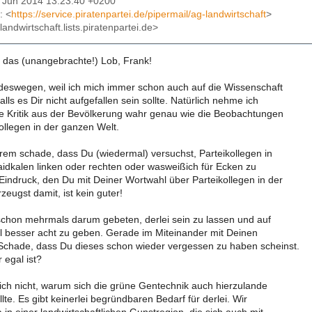
27 Jun 2014 13:23:40 +0200
: <
https://service.piratenpartei.de/pipermail/ag-landwirtschaft
>
landwirtschaft.lists.piratenpartei.de>
r das (unangebrachte!) Lob, Frank!
eswegen, weil ich mich immer schon auch auf die Wissenschaft
alls es Dir nicht aufgefallen sein sollte. Natürlich nehme ich
e Kritik aus der Bevölkerung wahr genau wie die Beobachtungen
ollegen in der ganzen Welt.
trem schade, dass Du (wiedermal) versuchst, Parteikollegen in
aidkalen linken oder rechten oder wasweißich für Ecken zu
Eindruck, den Du mit Deiner Wortwahl über Parteikollegen in der
rzeugst damit, ist kein guter!
 schon mehrmals darum gebeten, derlei sein zu lassen und auf
 besser acht zu geben. Gerade im Miteinander mit Deinen
chade, dass Du dieses schon wieder vergessen zu haben scheinst.
 egal ist?
ich nicht, warum sich die grüne Gentechnik auch hierzulande
lte. Es gibt keinerlei begründbaren Bedarf für derlei. Wir