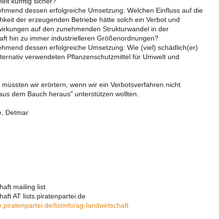
eit künftig sicher?
ehmend dessen erfolgreiche Umsetzung: Welchen Einfluss auf die
chkeit der erzeugenden Betriebe hätte solch ein Verbot und
wirkungen auf den zunehmenden Strukturwandel in der
aft hin zu immer industrielleren Größenordnungen?
ehmend dessen erfolgreiche Umsetzung: Wie (viel) schädlich(er)
lternativ verwendeten Pflanzenschutzmittel für Umwelt und
 müssten wir erörtern, wenn wir ein Verbotsverfahren nicht
"aus dem Bauch heraus" unterstützen wollten.
e, Detmar
aft mailing list
aft AT lists.piratenpartei.de
e.piratenpartei.de/listinfo/ag-landwirtschaft