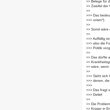
>
> Belege für 
>
> Zweifel der 
>
>
>
>> Das bedeut
>
>> unten*).
>
>
>
> Somit wäre d
>
>
>
>> Auffällig i
>
>> also die Fo
>
>> Politik vor
>
>
>
> Das dürfte a
>
> Krankheitsge
>
> wäre, wenn 
>
>
>
>> Sieht sich 
>
>> denen, die
>
>>
>
>> Das fragt 
>
>> Detlef
>
>
>
> Die Problem
>
> Krüger in E