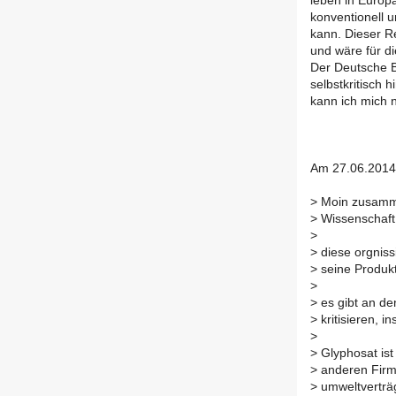
leben in Europa
konventionell 
kann. Dieser R
und wäre für di
Der Deutsche B
selbstkritisch 
kann ich mich 
Am 27.06.2014
>
Moin zusammen
>
Wissenschaft 
>
>
diese orgniss
>
seine Produkte
>
>
es gibt an de
>
kritisieren, i
>
>
Glyphosat ist
>
anderen Firme
>
umweltverträg