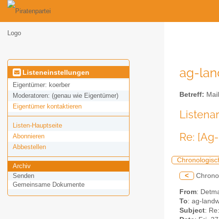
ag-land
Listeneinstellungen
Eigentümer:
koerber
Betreff:
Mail
Moderatoren:
(genau wie Eigentümer)
Eigentümer kontaktieren
Listena
Listen-Hauptseite
Re: [Ag
Abonnieren
Abbestellen
Chronologisc
Archiv
<
Chrono
Senden
Gemeinsame Dokumente
From
: Detm
To
: ag-landw
Subject
: Re