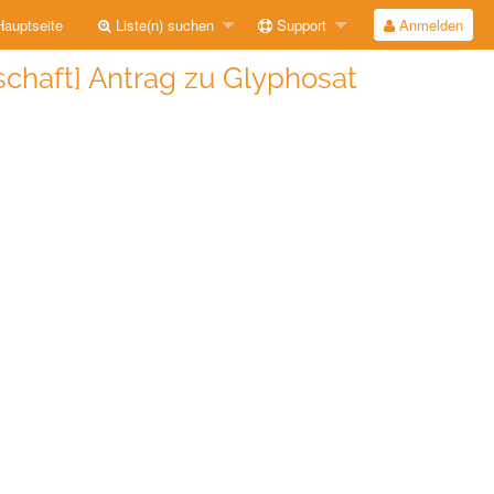
auptseite
Liste(n) suchen
Support
Anmelden
schaft] Antrag zu Glyphosat