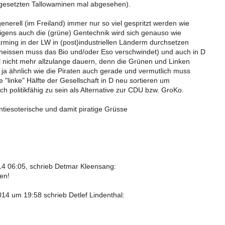
gesetzten Tallowaminen mal abgesehen).
generell (im Freiland) immer nur so viel gespritzt werden wie
igens auch die (grüne) Gentechnik wird sich genauso wie
rming in der LW in (post)industriellen Länderm durchsetzen
 heissen muss das Bio und/oder Eso verschwindet) und auch in D
 nicht mehr allzulange dauern, denn die Grünen und Linken
 ja ähnlich wie die Piraten auch gerade und vermutlich muss
 "linke" Hälfte der Gesellschaft in D neu sortieren um
h politikfähig zu sein als Alternative zur CDU bzw. GroKo.
tiesoterische und damit piratige Grüsse
4 06:05, schrieb Detmar Kleensang:
en!
14 um 19:58 schrieb Detlef Lindenthal: