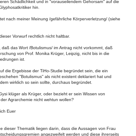
deren Schädlichkeit und in "vorauseilendem Gehorsam" auf die
Glyphosatkritiker hin.
et nach meiner Meinung /gefährliche Körperverletzung/ (siehe
ieser Vorwurf rechtlich nicht haltbar.
st, daß das Wort /Botulismus/ im Antrag nicht vorkommt, daß
rschung von Prof. Monika Krüger, Leipzig, nicht bis in die
gedrungen ist.
uf die Ergebisse der TiHo-Studie begründet sein, die ein
schehen "Botulismus" als nicht existent deklariert hat und
dem wirklich so sein sollte, durchaus begründet.
Gysi klüger als Krüger, oder bezieht er sein Wissen von
 der Agrarchemie nicht wehtun wollen?
sich Euer
e dieser Thematik liegen darin, dass die Aussagen von Frau
ntscheidungsgremien angezweifelt werden und diese ihrerseits