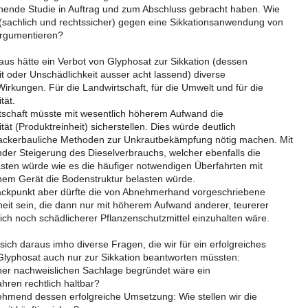
nende Studie in Auftrag und zum Abschluss gebracht haben. Wie
 (sachlich und rechtssicher) gegen eine Sikkationsanwendung von
argumentieren?
aus hätte ein Verbot von Glyphosat zur Sikkation (dessen
it oder Unschädlichkeit ausser acht lassend) diverse
Wirkungen. Für die Landwirtschaft, für die Umwelt und für die
tät.
tschaft müsste mit wesentlich höherem Aufwand die
tät (Produktreinheit) sicherstellen. Dies würde deutlich
 ackerbauliche Methoden zur Unkrautbekämpfung nötig machen. Mit
der Steigerung des Dieselverbrauchs, welcher ebenfalls die
sten würde wie es die häufiger notwendigen Überfahrten mit
hem Gerät die Bodenstruktur belasten würde.
ackpunkt aber dürfte die von Abnehmerhand vorgeschriebene
heit sein, die dann nur mit höherem Aufwand anderer, teurerer
ch noch schädlicherer Pflanzenschutzmittel einzuhalten wäre.
ich daraus imho diverse Fragen, die wir für ein erfolgreiches
Glyphosat auch nur zur Sikkation beantworten müssten:
cher nachweislichen Sachlage begründet wäre ein
hren rechtlich haltbar?
ehmend dessen erfolgreiche Umsetzung: Wie stellen wir die