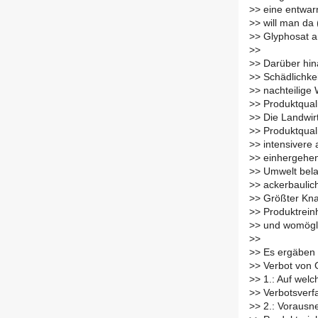
>
> eine entwar
>
> will man da
>
> Glyphosat 
>
>
>
> Darüber hin
>
> Schädlichke
>
> nachteilige 
>
> Produktquali
>
> Die Landwir
>
> Produktquali
>
> intensivere
>
> einhergehen
>
> Umwelt bela
>
> ackerbaulic
>
> Größter Kn
>
> Produktrein
>
> und womögli
>
>
>
> Es ergäben s
>
> Verbot von 
>
> 1.: Auf wel
>
> Verbotsverfa
>
> 2.: Vorausn