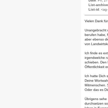
Date
: Fri, 
List-archive
List-id
: <ag-
Vielen Dank fü
Unangebracht d
berufen habe, f
aber ebenso di
von Landwirtsk
Ich finde es ex
irgendwelche r
schieben. Den 
Öffentlichkeit e
Ich hatte Dich
Deine Wortwahl
Mitmenschen. S
Oder das es Dir
Übrigens sehe 
durchsetzen sol