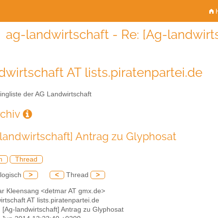
H
ag-landwirtschaft - Re: [Ag-landwirt
wirtschaft AT lists.piratenpartei.de
ingliste der AG Landwirtschaft
rchiv
-landwirtschaft] Antrag zu Glyphosat
h
Thread
logisch
>
<
Thread
>
ar Kleensang <detmar AT gmx.de>
irtschaft AT lists.piratenpartei.de
: [Ag-landwirtschaft] Antrag zu Glyphosat