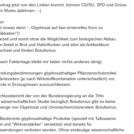
Antrag jetzt von den Linken kommt, können CD/SU, SPD und Grüne
en Mutes ablehnen. :-(
or:
st sowas denn -- Glyphosat auf fast erntereifes Korn zu
Sikkation")!
zeit und somit ohne die Möglichkeit zum biologischen Abbau
in Anteil in Brot und Haferflocken und stört als Antibiotikum
echsel und fördert Botulismus.
ach Faktenlage bleibt mir leider nichts anderes übrig):
endungsbestimmungen glyphosathaltiger Pflanzenschutzmittel
rtezeiten (je nach Wirkstoffkombination unterschiedlich) vor,
de in Erzeugnissen auszuschliessen.
schlussbericht der von der Bundesregierung an die TiHo
wissenschaftlichen Studie bezüglich Botulismus gibt es keine
nge von Glyphosat und chronischem/viszeralem Botulismus.
 Bestimmte glyphosathaltige Produkte (speziell mit Tallowamin
el und "Wirkverstärker" versetzte) sind bereits für
nwendungen verboten worden. Ohne eindeutige wissenschaftliche