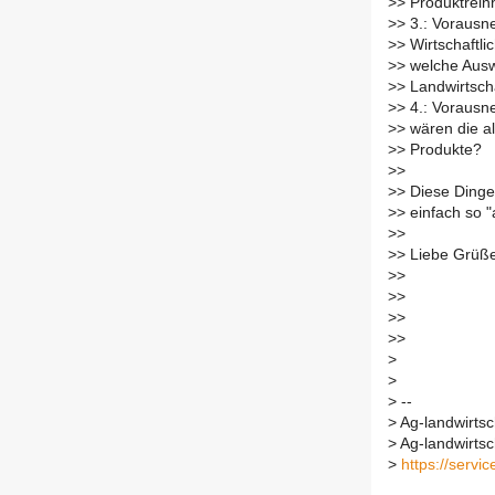
>
> Produktreinh
>
> 3.: Vorausn
>
> Wirtschaftli
>
> welche Aus
>
> Landwirtsch
>
> 4.: Vorausn
>
> wären die a
>
> Produkte?
>
>
>
> Diese Dinge
>
> einfach so 
>
>
>
> Liebe Grüß
>
>
>
>
>
>
>
>
>
>
>
--
>
Ag-landwirtsch
>
Ag-landwirtsch
>
https://servic