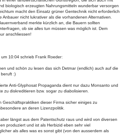
 in einer landwirtschaftlichen Gunstregion, die sich auch mit
und biologisch erzeugten Nahrungsmitteln wunderbar versorgen
eichtum macht den Einsatz grüner Gentechnik nicht erforderlich
e Anbauer nicht lukrativer als die vorhandenen Alternativen.
auernverband merkte kürzlich an, die Bauern sollten
hinterfragen, ob sie alles tun müssen was möglich ist. Dem
nur anschliessen!
 um 10:04 schrieb Frank Roeder:
 und schön zu lesen das sich Detmar (endlich) auch auf die
beruft :)
ierte Anti-Glyphosat Propaganda dient nur dazu Monsanto und
 zu diskreditieren bzw. sogar zu diabolisieren.
n Geschäftspraktiken dieser Firma sicher einiges zu
nsbesondere an deren Lizenzpolitik.
 aber längst aus dem Patentschutz raus und wird von diversen
n produziert und ist als Herbizid eben sehr viel
licher als alles was es sonst gibt (von den ausserdem als