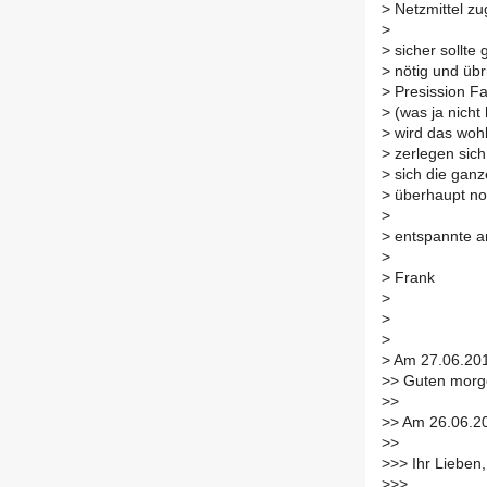
>
Netzmittel zu
>
>
sicher sollte 
>
nötig und übr
>
Presission Fa
>
(was ja nicht
>
wird das wohl
>
zerlegen sich
>
sich die ganze
>
überhaupt noc
>
>
entspannte an
>
>
Frank
>
>
>
>
Am 27.06.201
>
> Guten morg
>
>
>
> Am 26.06.20
>
>
>
>> Ihr Lieben,
>
>>