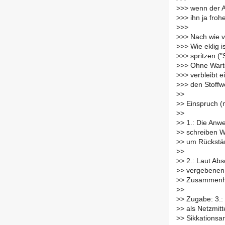
>
>> wenn der 
>
>> ihn ja froh
>
>>
>
>> Nach wie v
>
>> Wie eklig i
>
>> spritzen ("
>
>> Ohne Warte
>
>> verbleibt e
>
>> den Stoffw
>
>
>
> Einspruch (n
>
>
>
> 1.: Die Anw
>
> schreiben Wa
>
> um Rückstän
>
>
>
> 2.: Laut Ab
>
> vergebenen 
>
> Zusammenhä
>
>
>
> Zugabe: 3.:
>
> als Netzmitt
>
> Sikkationsa