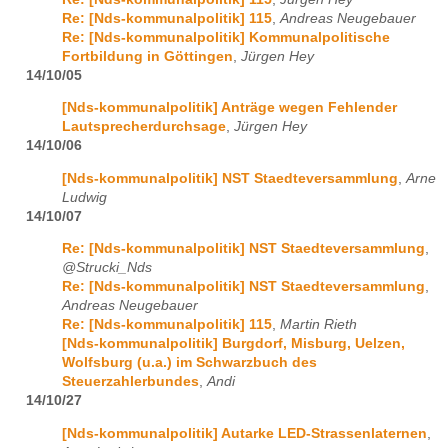
Re: [Nds-kommunalpolitik] 115
,
Andreas Neugebauer
Re: [Nds-kommunalpolitik] Kommunalpolitische
Fortbildung in Göttingen
,
Jürgen Hey
14/10/05
[Nds-kommunalpolitik] Anträge wegen Fehlender
Lautsprecherdurchsage
,
Jürgen Hey
14/10/06
[Nds-kommunalpolitik] NST Staedteversammlung
,
Arne
Ludwig
14/10/07
Re: [Nds-kommunalpolitik] NST Staedteversammlung
,
@Strucki_Nds
Re: [Nds-kommunalpolitik] NST Staedteversammlung
,
Andreas Neugebauer
Re: [Nds-kommunalpolitik] 115
,
Martin Rieth
[Nds-kommunalpolitik] Burgdorf, Misburg, Uelzen,
Wolfsburg (u.a.) im Schwarzbuch des
Steuerzahlerbundes
,
Andi
14/10/27
[Nds-kommunalpolitik] Autarke LED-Strassenlaternen
,