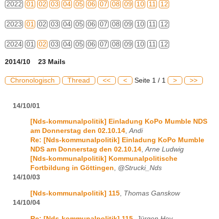
2022
01
02
03
04
05
06
07
08
09
10
11
12
2023
01
02
03
04
05
06
07
08
09
10
11
12
2024
01
02
03
04
05
06
07
08
09
10
11
12
2014/10 23 Mails
Chronologisch
Thread
<<
<
Seite 1 / 1
>
>>
14/10/01
[Nds-kommunalpolitik] Einladung KoPo Mumble NDS
am Donnerstag den 02.10.14
,
Andi
Re: [Nds-kommunalpolitik] Einladung KoPo Mumble
NDS am Donnerstag den 02.10.14
,
Arne Ludwig
[Nds-kommunalpolitik] Kommunalpolitische
Fortbildung in Göttingen
,
@Strucki_Nds
14/10/03
[Nds-kommunalpolitik] 115
,
Thomas Ganskow
14/10/04
Re: [Nds-kommunalpolitik] 115
,
Jürgen Hey