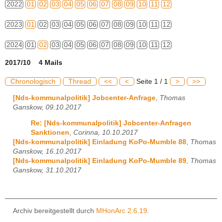
2022
01
02
03
04
05
06
07
08
09
10
11
12
2023
01
02
03
04
05
06
07
08
09
10
11
12
2024
01
02
03
04
05
06
07
08
09
10
11
12
2017/10 4 Mails
Chronologisch
Thread
<<
<
Seite 1 / 1
>
>>
[Nds-kommunalpolitik] Jobcenter-Anfrage
,
Thomas
Ganskow, 09.10.2017
Re: [Nds-kommunalpolitik] Jobcenter-Anfragen
Sanktionen
,
Corinna, 10.10.2017
[Nds-kommunalpolitik] Einladung KoPo-Mumble 88
,
Thomas
Ganskow, 16.10.2017
[Nds-kommunalpolitik] Einladung KoPo-Mumble 89
,
Thomas
Ganskow, 31.10.2017
Archiv bereitgestellt durch
MHonArc 2.6.19
.